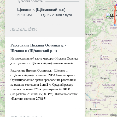
Тульская область
Щекино г. (Щёкинский р-н)
2 053.6 км
1 дн 2 ч 20 мин в пути
Нашли ошибку?
Расстояние Нижняя Ослянка д. -
Щекино г. (Щёкинский р-н)
На интерактивной карте маршрут Нижняя Ослянка
д. - Щекино г. (Щёкинский р-н) показан линией.
Расстояние Нижняя Ослянка д. - Щекино г.
(Щёкинский р-н) составляет
2 053.6 км
по трассе.
Ориентировочное время преодоления расстояния
на машине составляет
1 дн 2 ч
. Средний расход
топлива составит
575 л
при затратах
46 000 ₽
(Из расчёта:
28 л/100 км, 80 ₽/л)
. Плата по системе
«Платон» составит
2 748 ₽
.