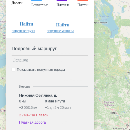
Дороги
:
Бесплатные
Платные
Платон
Найти
Найти
попутные грузы
попутные машины
Подробный маршрут
Легенда
Показывать попутные города
Россия
Нижняя Ослянка д.
0 км
0 мин в пути
+
2 053.6 км
+
1 дн 2 ч 20 мин
2 748 ₽ за Платон
Платная дорога