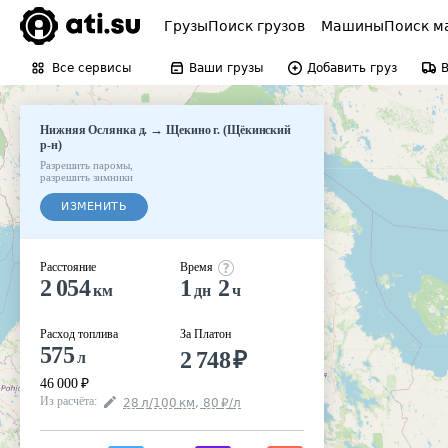
Грузы
Поиск грузов
Машины
Поиск м
Все сервисы
Ваши грузы
Добавить груз
→
Нижняя Ослянка д.
Щекино г. (Щёкинский
р-н)
Разрешить паромы
,
разрешить зимники
ИЗМЕНИТЬ
Расстояние
Время
2 054
1
2
км
дн
ч
Расход топлива
За Платон
575
2 748
₽
л
46 000
₽
Из расчёта
:
28
л
/100
км
,
80
₽
/
л