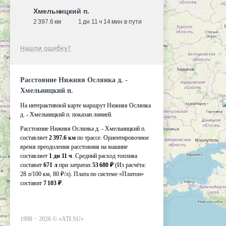
Хмельницкий п.
2 397.6 км
1 дн 11 ч 14 мин в пути
Нашли ошибку?
Расстояние Нижняя Ослянка д. -
Хмельницкий п.
На интерактивной карте маршрут Нижняя Ослянка
д. - Хмельницкий п. показан линией.
Расстояние Нижняя Ослянка д. - Хмельницкий п.
составляет
2 397.6 км
по трассе. Ориентировочное
время преодоления расстояния на машине
составляет
1 дн 11 ч
. Средний расход топлива
составит
671 л
при затратах
53 680 ₽
(Из расчёта:
28 л/100 км, 80 ₽/л)
. Плата по системе «Платон»
составит
7 103 ₽
.
1998 −
2026
©
«ATI.SU»