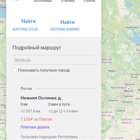
Бесплатные
Платные
Платон
Найти
Найти
попутные грузы
попутные машины
Подробный маршрут
Легенда
Показывать попутные города
Россия
Нижняя Ослянка д.
0 км
0 мин в пути
+
2 397.6 км
+
1 дн 11 ч 14 мин
7 103 ₽ за Платон
Платная дорога
Луганская Народная Республика