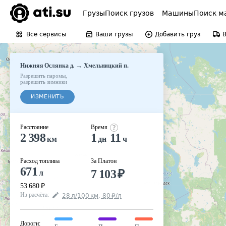
Грузы
Поиск грузов
Машины
Поиск м
Все сервисы
Ваши грузы
Добавить груз
→
Нижняя Ослянка д.
Хмельницкий п.
Разрешить паромы
,
разрешить зимники
ИЗМЕНИТЬ
Расстояние
Время
2 398
1
11
км
дн
ч
Расход топлива
За Платон
671
7 103
₽
л
53 680
₽
Из расчёта
:
28
л
/100
км
,
80
₽
/
л
Дороги
: