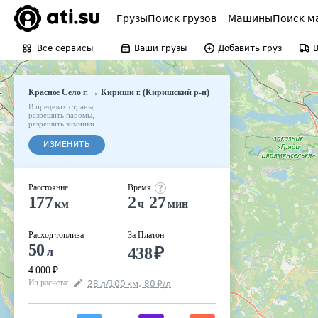
Грузы
Поиск грузов
Машины
Поиск м
Все сервисы
Ваши грузы
Добавить груз
→
Красное Село г.
Кириши г. (Киришский р-н)
В пределах страны
,
разрешить паромы
,
разрешить зимники
ИЗМЕНИТЬ
Расстояние
Время
177
2
27
км
ч
мин
Расход топлива
За Платон
50
438
₽
л
4 000
₽
Из расчёта
:
28
л
/100
км
,
80
₽
/
л