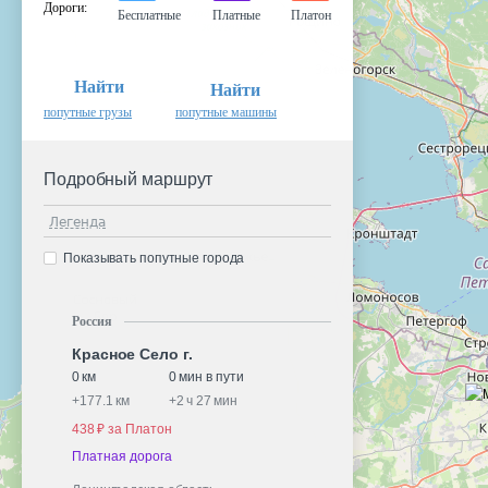
Дороги
:
Бесплатные
Платные
Платон
Найти
Найти
попутные грузы
попутные машины
Подробный маршрут
Легенда
Показывать попутные города
Россия
Красное Село г.
0 км
0 мин в пути
+
177.1 км
+
2 ч 27 мин
438 ₽ за Платон
Платная дорога