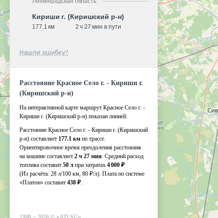
Ленинградская область
Кириши г. (Киришский р-н)
177.1 км
2 ч 27 мин в пути
Нашли ошибку?
Расстояние Красное Село г. - Кириши г.
(Киришский р-н)
На интерактивной карте маршрут Красное Село г. -
Кириши г. (Киришский р-н) показан линией.
Расстояние Красное Село г. - Кириши г. (Киришский
р-н) составляет
177.1 км
по трассе.
Ориентировочное время преодоления расстояния
на машине составляет
2 ч 27 мин
. Средний расход
топлива составит
50 л
при затратах
4 000 ₽
(Из расчёта:
28 л/100 км, 80 ₽/л)
. Плата по системе
«Платон» составит
438 ₽
.
1998 −
2026
©
«ATI.SU»