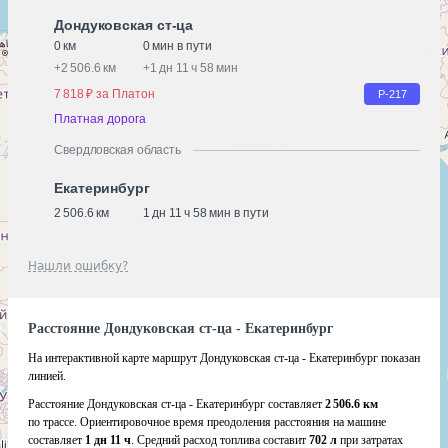
Дондуковская ст-ца
0 км
0 мин в пути
+
2 506.6 км
+
1 дн 11 ч 58 мин
7 818 ₽ за Платон
Р-217
Платная дорога
Свердловская область
Екатеринбург
2 506.6 км
1 дн 11 ч 58 мин в пути
Нашли ошибку?
Расстояние Дондуковская ст-ца - Екатеринбург
На интерактивной карте маршрут Дондуковская ст-ца - Екатеринбург показан
линией.
Расстояние Дондуковская ст-ца - Екатеринбург составляет
2 506.6 км
по трассе. Ориентировочное время преодоления расстояния на машине
составляет
1 дн 11 ч
. Средний расход топлива составит
702 л
при затратах