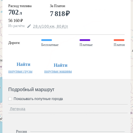
Расход топлива
За Платон
702
7 818
₽
л
56 160
₽
Из расчёта
:
28
л
/100
км
,
80
₽
/
л
Дороги
:
Бесплатные
Платные
Платон
Найти
Найти
попутные грузы
попутные машины
Подробный маршрут
Показывать попутные города
Легенда
Россия