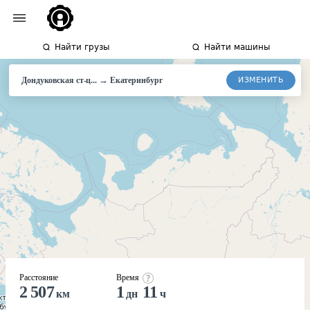
Найти грузы
Найти машины
→
ИЗМЕНИТЬ
Дондуковская ст-ц...
Екатеринбург
Расстояние
Время
2 507
1
11
км
дн
ч