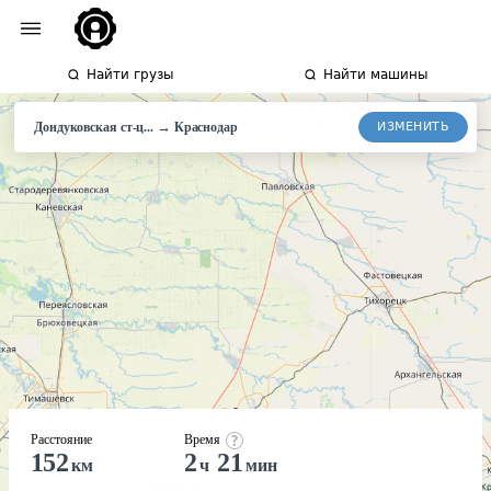
Найти грузы
Найти машины
→
ИЗМЕНИТЬ
Дондуковская ст-ц...
Краснодар
Расстояние
Время
152
2
21
км
ч
мин