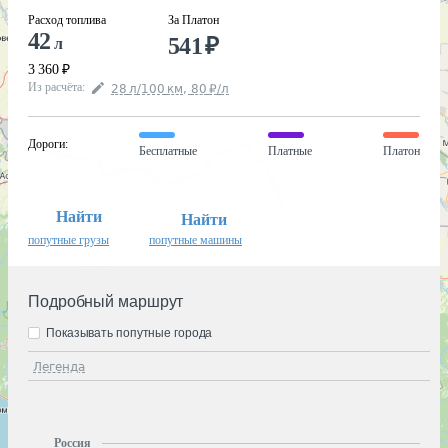
Расход топлива
За Платон
42
541
₽
л
3 360
₽
Из расчёта
:
28
л
/100
км
,
80
₽
/
л
Дороги
:
Бесплатные
Платные
Платон
Найти
Найти
попутные грузы
попутные машины
Подробный маршрут
Показывать попутные города
Легенда
Россия