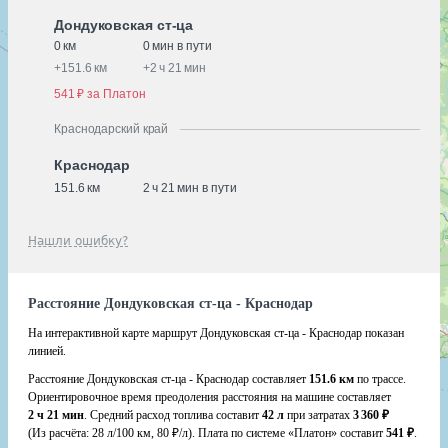
Дондуковская ст-ца
0 км
0 мин в пути
+
151.6 км
+
2 ч 21 мин
541 ₽ за Платон
Краснодарский край
Краснодар
151.6 км
2 ч 21 мин в пути
Нашли ошибку?
Расстояние Дондуковская ст-ца - Краснодар
На интерактивной карте маршрут Дондуковская ст-ца - Краснодар показан
линией.
Расстояние Дондуковская ст-ца - Краснодар составляет
151.6 км
по трассе.
Ориентировочное время преодоления расстояния на машине составляет
2 ч 21 мин
. Средний расход топлива составит
42 л
при затратах
3 360 ₽
(Из расчёта:
28 л/100 км, 80 ₽/л)
. Плата по системе «Платон» составит
541 ₽
.