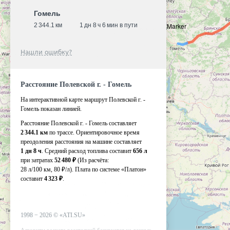
Гомель
2 344.1 км
1 дн 8 ч 6 мин в пути
Нашли ошибку?
Расстояние Полевской г. - Гомель
На интерактивной карте маршрут Полевской г. -
Гомель показан линией.
Расстояние Полевской г. - Гомель составляет
2 344.1 км
по трассе. Ориентировочное время
преодоления расстояния на машине составляет
1 дн 8 ч
. Средний расход топлива составит
656 л
при затратах
52 480 ₽
(Из расчёта:
28 л/100 км, 80 ₽/л)
. Плата по системе «Платон»
составит
4 323 ₽
.
1998 −
2026
©
«ATI.SU»