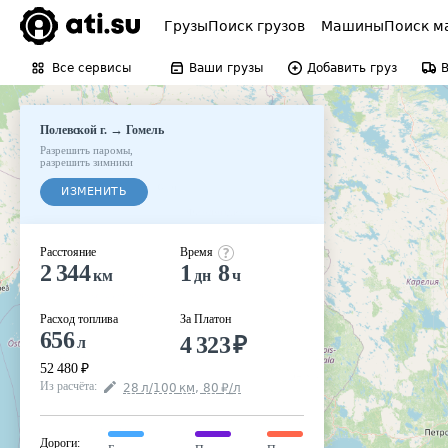
Грузы
Поиск грузов
Машины
Поиск м
Все сервисы
Ваши грузы
Добавить груз
→
Полевской г.
Гомель
Разрешить паромы
,
разрешить зимники
ИЗМЕНИТЬ
Расстояние
Время
2 344
1
8
км
дн
ч
Расход топлива
За Платон
656
4 323
₽
л
52 480
₽
Из расчёта
:
28
л
/100
км
,
80
₽
/
л
Дороги
: