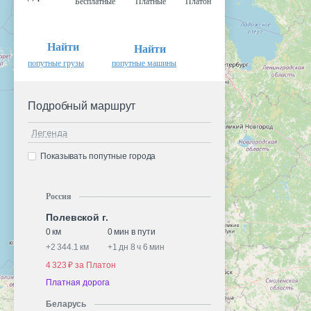
Бесплатные
Платные
Платон
Найти
Найти
попутные грузы
попутные машины
Подробный маршрут
Легенда
Показывать попутные города
Россия
Полевской г.
0 км
0 мин в пути
+
2 344.1 км
+
1 дн 8 ч 6 мин
4 323 ₽ за Платон
Платная дорога
Беларусь