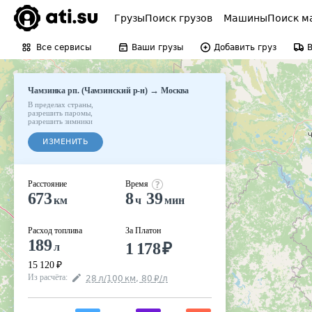
Грузы
Поиск грузов
Машины
Поиск м
Все сервисы
Ваши грузы
Добавить груз
→
Чамзинка рп. (Чамзинский р-н)
Москва
В пределах страны
,
разрешить паромы
,
разрешить зимники
ИЗМЕНИТЬ
Расстояние
Время
673
8
39
км
ч
мин
Расход топлива
За Платон
189
1 178
₽
л
15 120
₽
Из расчёта
:
28
л
/100
км
,
80
₽
/
л