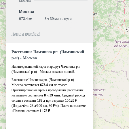
Москва
Москва
673.4 км
8 ч 39 мин в пути
Нашли ошибку?
Расстояние Чамзинка рп. (Чамзинский
р-н) - Москва
На интерактивной карте маршрут Чамзинка рп.
(Чамзинский р-н) - Москва показан линией.
Расстояние Чамзинка рп. (Чамзинский р-н) -
Москва составляет
673.4 км
по трассе.
Ориентировочное время преодоления расстояния
на машине составляет
8 ч 39 мин
. Средний расход
топлива составит
189 л
при затратах
15 120 ₽
(Из расчёта:
28 л/100 км, 80 ₽/л)
. Плата по системе
«Платон» составит
1 178 ₽
.