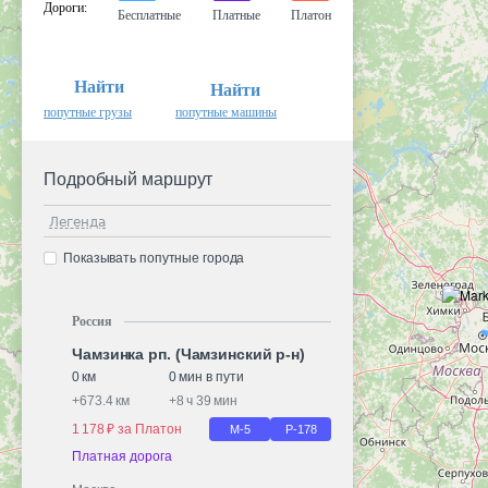
Дороги
:
Бесплатные
Платные
Платон
Найти
Найти
попутные грузы
попутные машины
Подробный маршрут
Легенда
Показывать попутные города
Россия
Чамзинка рп. (Чамзинский р-н)
0 км
0 мин в пути
+
673.4 км
+
8 ч 39 мин
1 178 ₽ за Платон
М-5
Р-178
Платная дорога