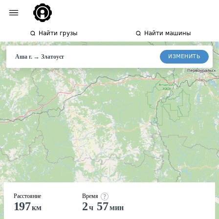
Найти грузы
Найти машины
→
ИЗМЕНИТЬ
Аша г.
Златоуст
Расстояние
Время
197
2
57
км
ч
мин