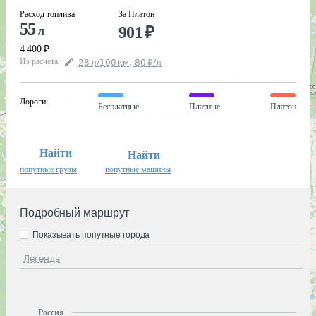
Расход топлива
За Платон
55
901
₽
л
4 400
₽
Из расчёта
:
28
л
/100
км
,
80
₽
/
л
Дороги
:
Бесплатные
Платные
Платон
Найти
Найти
попутные грузы
попутные машины
Подробный маршрут
Показывать попутные города
Легенда
Россия