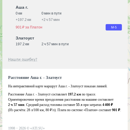
Аша г.
0 км
0 мин в пути
+
197.2 км
+
2 ч 57 мин
901 ₽ за Платон
М-5
Златоуст
197.2 км
2 ч 57 мин в пути
Нашли ошибку?
Расстояние Аша г. - Златоуст
На интерактивной карте маршрут Аша г. - Златоуст показан линией.
Расстояние Аша г. - Златоуст составляет
197.2 км
по трассе.
Ориентировочное время преодоления расстояния на машине составляет
2 ч 57 мин
. Средний расход топлива составит
55 л
при затратах
4 400 ₽
(Из расчёта:
28 л/100 км, 80 ₽/л)
. Плата по системе «Платон» составит
901 ₽
.
1998 −
2026
©
«ATI.SU»