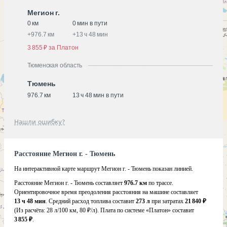
Мегион г.
0 км
0 мин в пути
+
976.7 км
+
13 ч 48 мин
3 855 ₽ за Платон
Тюменская область
Тюмень
976.7 км
13 ч 48 мин в пути
Нашли ошибку?
Расстояние Мегион г. - Тюмень
На интерактивной карте маршрут Мегион г. - Тюмень показан линией.
Расстояние Мегион г. - Тюмень составляет
976.7 км
по трассе.
Ориентировочное время преодоления расстояния на машине составляет
13 ч 48 мин
. Средний расход топлива составит
273 л
при затратах
21 840 ₽
(Из расчёта:
28 л/100 км, 80 ₽/л)
. Плата по системе «Платон» составит
3 855 ₽
.