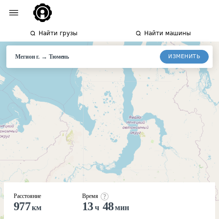
Найти грузы
Найти машины
→
ИЗМЕНИТЬ
Мегион г.
Тюмень
Расстояние
Время
977
13
48
км
ч
мин