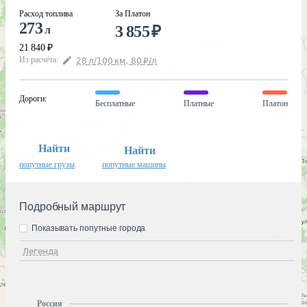
Расход топлива
За Платон
273
3 855
₽
л
21 840
₽
Из расчёта
:
28
л
/100
км
,
80
₽
/
л
Дороги
:
Бесплатные
Платные
Платон
Найти
Найти
попутные грузы
попутные машины
Подробный маршрут
Показывать попутные города
Легенда
Россия