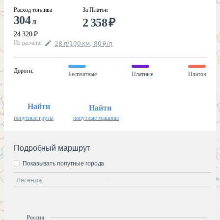
Расход топлива
За Платон
304
2 358
₽
л
24 320
₽
Из расчёта
:
28
л
/100
км
,
80
₽
/
л
Дороги
:
Бесплатные
Платные
Платон
Найти
Найти
попутные грузы
попутные машины
Подробный маршрут
Показывать попутные города
Легенда
Россия