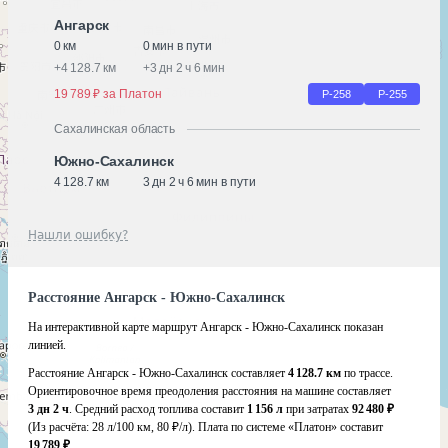
Ангарск
0 км
0 мин в пути
+
4 128.7 км
+
3 дн 2 ч 6 мин
19 789 ₽ за Платон
Р-258
Р-255
Сахалинская область
Южно-Сахалинск
4 128.7 км
3 дн 2 ч 6 мин в пути
Нашли ошибку?
Расстояние Ангарск - Южно-Сахалинск
На интерактивной карте маршрут Ангарск - Южно-Сахалинск показан
линией.
Расстояние Ангарск - Южно-Сахалинск составляет
4 128.7 км
по трассе.
Ориентировочное время преодоления расстояния на машине составляет
3 дн 2 ч
. Средний расход топлива составит
1 156 л
при затратах
92 480 ₽
(Из расчёта:
28 л/100 км, 80 ₽/л)
. Плата по системе «Платон» составит
19 789 ₽
.