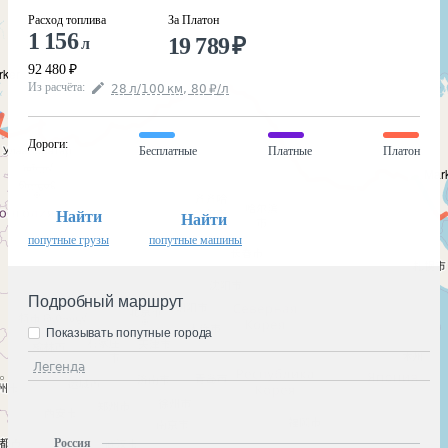
Расход топлива
За Платон
1 156
19 789
₽
л
92 480
₽
Из расчёта
:
28
л
/100
км
,
80
₽
/
л
Дороги
:
Бесплатные
Платные
Платон
Найти
Найти
попутные грузы
попутные машины
Подробный маршрут
Показывать попутные города
Легенда
Россия