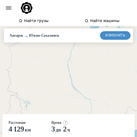
Найти грузы
Найти машины
→
ИЗМЕНИТЬ
Ангарск
Южно-
Сахалинск
Расстояние
Время
4 129
3
2
км
дн
ч