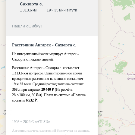
Сахюрта с.
1 313.6 км
19 ч 35 мин в пути
Нашли ошибку?
Расстояние Ангарск - Сахюрта с.
На интерактивной карте маршрут Ангарск -
Сахюрта с. показан линией.
Расстояние Ангарск - Сахюрта с. составляет
1 313.6 км
по трассе. Ориентировочное время
преодоления расстояния на машине составляет
19 ч 35 мин
. Средний расход топлива составит
368 л
при затратах
29 440 ₽
(Из расчёта:
28 л/100 км, 80 ₽/л)
. Плата по системе «Платон»
составит
6 532 ₽
.
1998 −
2026
©
«ATI.SU»
Алгоритм расчета расстояний базируется на данных,