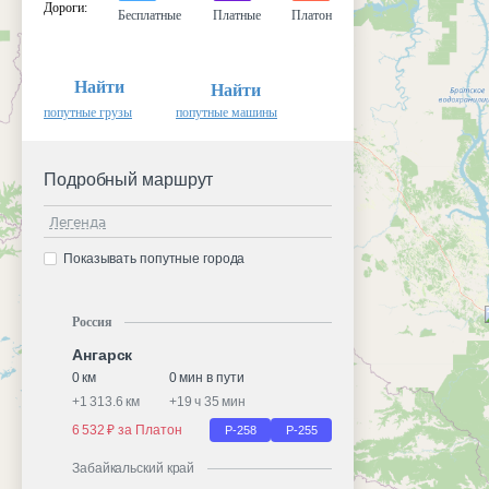
Дороги
:
Бесплатные
Платные
Платон
Найти
Найти
попутные грузы
попутные машины
Подробный маршрут
Легенда
Показывать попутные города
Россия
Ангарск
0 км
0 мин в пути
+
1 313.6 км
+
19 ч 35 мин
6 532 ₽ за Платон
Р-258
Р-255
Забайкальский край