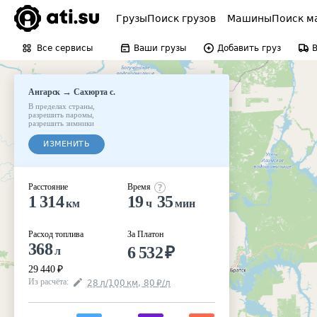
Грузы
Поиск грузов
Машины
Поиск м
Все сервисы
Ваши грузы
Добавить груз
→
Ангарск
Сахюрта с.
В пределах страны
,
разрешить паромы
,
разрешить зимники
ИЗМЕНИТЬ
Расстояние
Время
1 314
19
35
км
ч
мин
Расход топлива
За Платон
368
6 532
₽
л
29 440
₽
Из расчёта
:
28
л
/100
км
,
80
₽
/
л