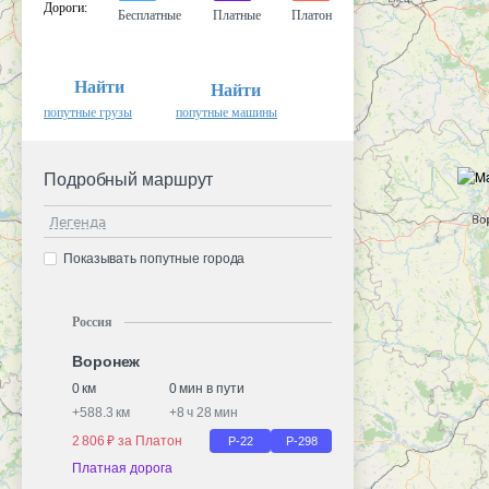
Дороги
:
Бесплатные
Платные
Платон
Найти
Найти
попутные грузы
попутные машины
Подробный маршрут
Легенда
Показывать попутные города
Россия
Воронеж
0 км
0 мин в пути
+
588.3 км
+
8 ч 28 мин
2 806 ₽ за Платон
Р-22
Р-298
Платная дорога