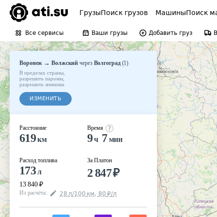
Грузы
Поиск грузов
Машины
Поиск м
Все сервисы
Ваши грузы
Добавить груз
→
Воронеж
Волжский
через
Волгоград
(
1
)
В пределах страны
,
разрешить паромы
,
разрешить зимники
ИЗМЕНИТЬ
Расстояние
Время
619
9
7
км
ч
мин
Расход топлива
За Платон
173
2 847
₽
л
13 840
₽
Из расчёта
:
28
л
/100
км
,
80
₽
/
л