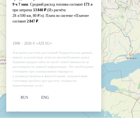
9 ч 7 мин
. Средний расход топлива составит
173 л
при затратах
13 840 ₽
(Из расчёта:
28 л/100 км, 80 ₽/л)
. Плата по системе «Платон»
составит
2 847 ₽
.
1998 −
2026
©
«ATI.SU»
Алгоритм расчета расстояний базируется на данных,
взятых из различных атласов автомобильных дорог.
Администрация сайта не несёт ответственности за
достоверность данной информации. Это необходимо
учитывать при планировании маршрута
и руководствоваться фактическими показателями
счетчиков пробега при расчёте стоимости
транспортных услуг.
RUS
ENG