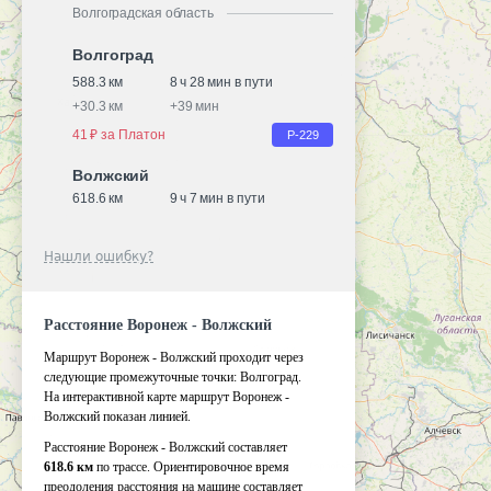
Волгоградская область
Волгоград
588.3 км
8 ч 28 мин в пути
+
30.3 км
+
39 мин
41 ₽ за Платон
Р-229
Волжский
618.6 км
9 ч 7 мин в пути
Нашли ошибку?
Расстояние Воронеж - Волжский
Маршрут Воронеж - Волжский проходит через
следующие промежуточные точки:
Волгоград
.
На интерактивной карте маршрут Воронеж -
Волжский показан линией.
Расстояние Воронеж - Волжский составляет
618.6 км
по трассе. Ориентировочное время
преодоления расстояния на машине составляет