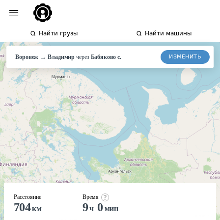
Найти грузы
Найти машины
→
ИЗМЕНИТЬ
Воронеж
Владимир
через
Бабяково с.
Расстояние
Время
704
9
0
км
ч
мин