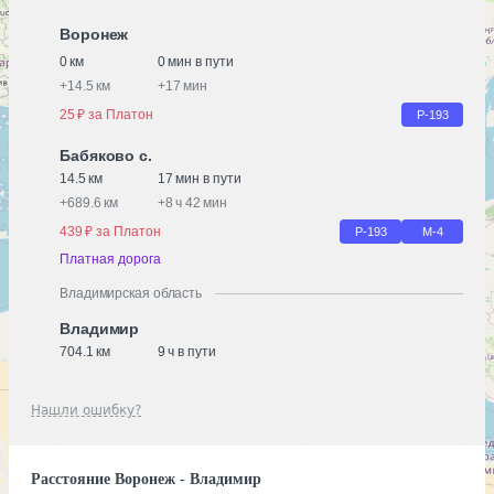
Воронеж
0 км
0 мин в пути
+
14.5 км
+
17 мин
25 ₽ за Платон
Р-193
Бабяково с.
14.5 км
17 мин в пути
+
689.6 км
+
8 ч 42 мин
439 ₽ за Платон
Р-193
М-4
Платная дорога
Владимирская область
Владимир
704.1 км
9 ч в пути
Нашли ошибку?
Расстояние Воронеж - Владимир