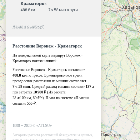
Краматорск
488.8 км
7 ч 58 мин в пути
Нашли ошибку?
Расстояние Воронеж - Краматорск
На интерактивной карте маршрут Воронеж -
Краматорск показан линией.
Расстояние Воронеж - Краматорск составляет
488.8 км
по трассе. Ориентировочное время
преодоления расстояния на машине составляет
7 ч 58 мин
. Средний расход топлива составит
137 л
при затратах
10 960 ₽
(Из расчёта:
28 л/100 км, 80 ₽/л)
. Плата по системе «Платон»
составит
555 ₽
.
1998 −
2026
©
«ATI.SU»
Алгоритм расчета расстояний базируется на данных,
взятых из различных атласов автомобильных дорог.