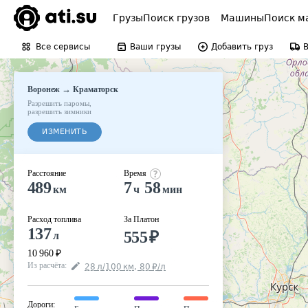
Грузы
Поиск грузов
Машины
Поиск м
Все сервисы
Ваши грузы
Добавить груз
→
Воронеж
Краматорск
Разрешить паромы
,
разрешить зимники
ИЗМЕНИТЬ
Расстояние
Время
489
7
58
км
ч
мин
Расход топлива
За Платон
137
555
₽
л
10 960
₽
Из расчёта
:
28
л
/100
км
,
80
₽
/
л
Дороги
: