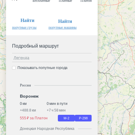
Бесплатные
Платные
Платон
Найти
Найти
попутные грузы
попутные машины
Подробный маршрут
Легенда
Показывать попутные города
Россия
Воронеж
0 км
0 мин в пути
+
488.8 км
+
7 ч 58 мин
555 ₽ за Платон
М-2
Р-298
Донецкая Народная Республика