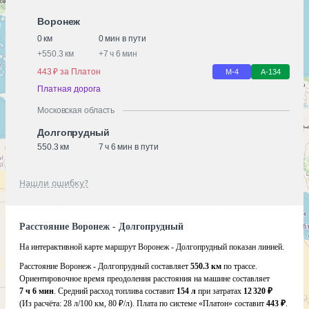
Воронеж
0 км
0 мин в пути
+
550.3 км
+
7 ч 6 мин
443 ₽ за Платон
М-4
А-134
Платная дорога
Московская область
Долгопрудный
550.3 км
7 ч 6 мин в пути
Нашли ошибку?
Расстояние Воронеж - Долгопрудный
На интерактивной карте маршрут Воронеж - Долгопрудный показан линией.
Расстояние Воронеж - Долгопрудный составляет
550.3 км
по трассе.
Ориентировочное время преодоления расстояния на машине составляет
7 ч 6 мин
. Средний расход топлива составит
154 л
при затратах
12 320 ₽
(Из расчёта:
28 л/100 км, 80 ₽/л)
. Плата по системе «Платон» составит
443 ₽
.