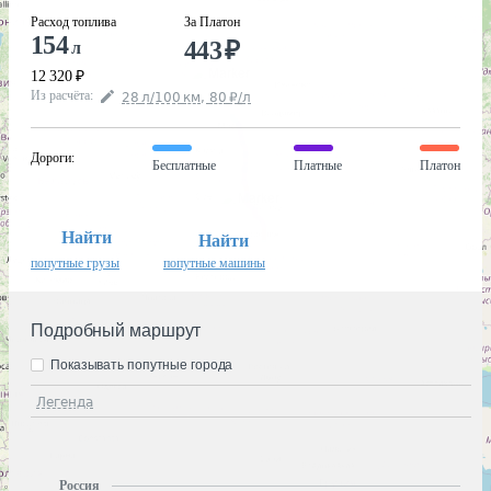
Расход топлива
За Платон
154
443
₽
л
12 320
₽
Из расчёта
:
28
л
/100
км
,
80
₽
/
л
Дороги
:
Бесплатные
Платные
Платон
Найти
Найти
попутные грузы
попутные машины
Подробный маршрут
Показывать попутные города
Легенда
Россия