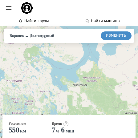
Найти грузы
Найти машины
→
ИЗМЕНИТЬ
Воронеж
Долгопрудный
Расстояние
Время
550
7
6
км
ч
мин