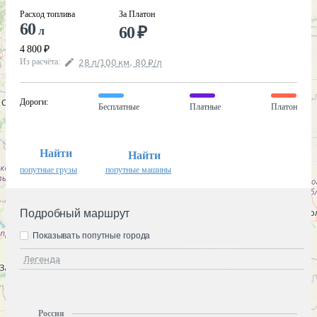
Расход топлива
За Платон
60
60
₽
л
4 800
₽
Из расчёта
:
28
л
/100
км
,
80
₽
/
л
Дороги
:
Бесплатные
Платные
Платон
Найти
Найти
попутные грузы
попутные машины
Подробный маршрут
Показывать попутные города
Легенда
Россия