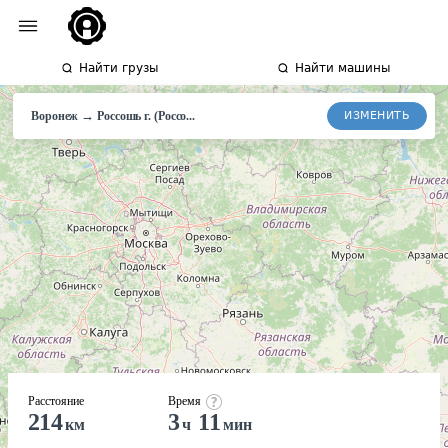
Найти грузы
Найти машины
→
ИЗМЕНИТЬ
Воронеж
Россошь
г. (Россо...
Расстояние
Время
214
3
11
км
ч
мин