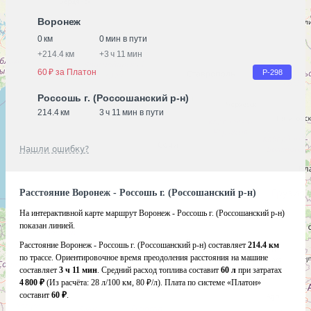
Воронеж
0 км
0 мин в пути
+
214.4 км
+
3 ч 11 мин
60 ₽ за Платон
Р-298
Россошь г. (Россошанский р-н)
214.4 км
3 ч 11 мин в пути
Нашли ошибку?
Расстояние Воронеж - Россошь г. (Россошанский р-н)
На интерактивной карте маршрут Воронеж - Россошь г. (Россошанский р-н)
показан линией.
Расстояние Воронеж - Россошь г. (Россошанский р-н) составляет
214.4 км
по трассе. Ориентировочное время преодоления расстояния на машине
составляет
3 ч 11 мин
. Средний расход топлива составит
60 л
при затратах
4 800 ₽
(Из расчёта:
28 л/100 км, 80 ₽/л)
. Плата по системе «Платон»
составит
60 ₽
.