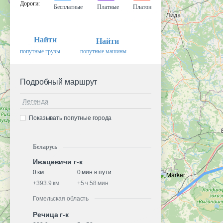
Дороги
:
Бесплатные
Платные
Платон
Найти
Найти
попутные грузы
попутные машины
Подробный маршрут
Легенда
Показывать попутные города
Беларусь
Ивацевичи г-к
0 км
0 мин в пути
+
393.9 км
+
5 ч 58 мин
Гомельская область
Речица г-к