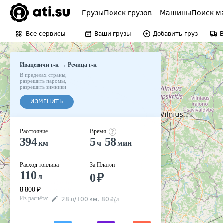
Грузы
Поиск грузов
Машины
Поиск м
Все сервисы
Ваши грузы
Добавить груз
→
Ивацевичи г-к
Речица г-к
В пределах страны
,
разрешить паромы
,
разрешить зимники
ИЗМЕНИТЬ
Расстояние
Время
394
5
58
км
ч
мин
Расход топлива
За Платон
110
0
₽
л
8 800
₽
Из расчёта
:
28
л
/100
км
,
80
₽
/
л