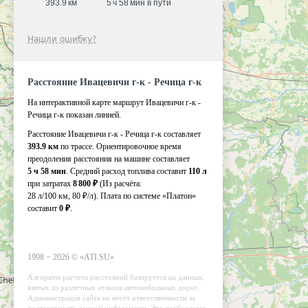
393.9 км
5 ч 58 мин в пути
Нашли ошибку?
Расстояние Ивацевичи г-к - Речица г-к
На интерактивной карте маршрут Ивацевичи г-к -
Речица г-к показан линией.
Расстояние Ивацевичи г-к - Речица г-к составляет
393.9 км
по трассе. Ориентировочное время
преодоления расстояния на машине составляет
5 ч 58 мин
. Средний расход топлива составит
110 л
при затратах
8 800 ₽
(Из расчёта:
28 л/100 км, 80 ₽/л)
. Плата по системе «Платон»
составит
0 ₽
.
1998 −
2026
©
«ATI.SU»
Алгоритм расчета расстояний базируется на данных,
взятых из различных атласов автомобильных дорог.
Администрация сайта не несёт ответственности за