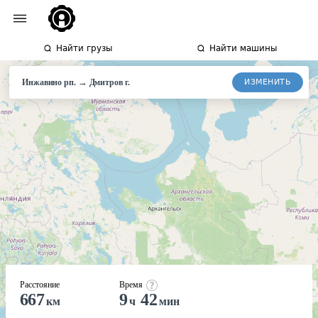
Найти грузы
Найти машины
→
ИЗМЕНИТЬ
Инжавино рп.
Дмитров
г.
Расстояние
Время
667
9
42
км
ч
мин