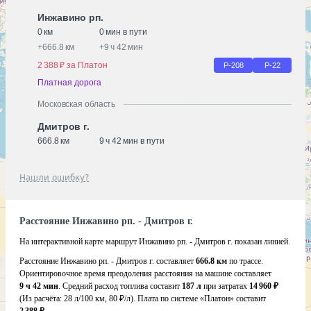
Инжавино рп.
0 км
0 мин в пути
+
666.8 км
+
9 ч 42 мин
2 388 ₽ за Платон
Р-208
Р-22
Платная дорога
Московская область
Дмитров г.
666.8 км
9 ч 42 мин в пути
Нашли ошибку?
Расстояние Инжавино рп. - Дмитров г.
На интерактивной карте маршрут Инжавино рп. - Дмитров г. показан линией.
Расстояние Инжавино рп. - Дмитров г. составляет
666.8 км
по трассе.
Ориентировочное время преодоления расстояния на машине составляет
9 ч 42 мин
. Средний расход топлива составит
187 л
при затратах
14 960 ₽
(Из расчёта:
28 л/100 км, 80 ₽/л)
. Плата по системе «Платон» составит