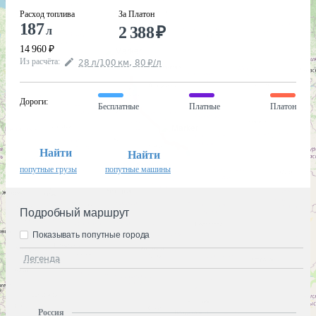
Расход топлива
За Платон
187
2 388
₽
л
14 960
₽
Из расчёта
:
28
л
/100
км
,
80
₽
/
л
Дороги
:
Бесплатные
Платные
Платон
Найти
Найти
попутные грузы
попутные машины
Подробный маршрут
Показывать попутные города
Легенда
Россия