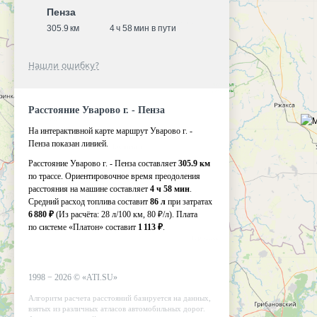
Пенза
305.9 км
4 ч 58 мин в пути
Нашли ошибку?
Расстояние Уварово г. - Пенза
На интерактивной карте маршрут Уварово г. -
Пенза показан линией.
Расстояние Уварово г. - Пенза составляет
305.9 км
по трассе. Ориентировочное время преодоления
расстояния на машине составляет
4 ч 58 мин
.
Средний расход топлива составит
86 л
при затратах
6 880 ₽
(Из расчёта:
28 л/100 км, 80 ₽/л)
. Плата
по системе «Платон» составит
1 113 ₽
.
1998 −
2026
©
«ATI.SU»
Алгоритм расчета расстояний базируется на данных,
взятых из различных атласов автомобильных дорог.