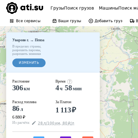
Грузы
Поиск грузов
Машины
Поиск м
Все сервисы
Ваши грузы
Добавить груз
→
Уварово г.
Пенза
В пределах страны
,
разрешить паромы
,
разрешить зимники
ИЗМЕНИТЬ
Расстояние
Время
306
4
58
км
ч
мин
Расход топлива
За Платон
86
1 113
₽
л
6 880
₽
Из расчёта
:
28
л
/100
км
,
80
₽
/
л