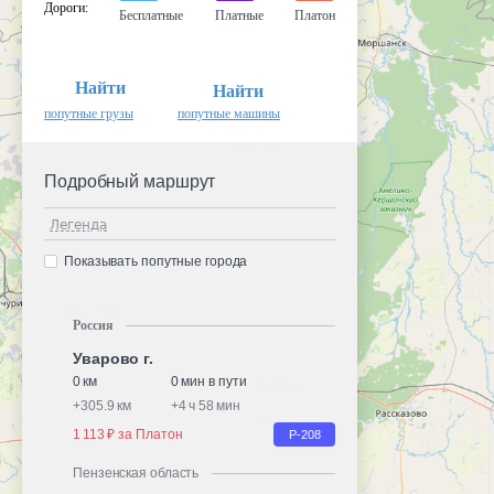
Дороги
:
Бесплатные
Платные
Платон
Найти
Найти
попутные грузы
попутные машины
Подробный маршрут
Легенда
Показывать попутные города
Россия
Уварово г.
0 км
0 мин в пути
+
305.9 км
+
4 ч 58 мин
1 113 ₽ за Платон
Р-208
Пензенская область