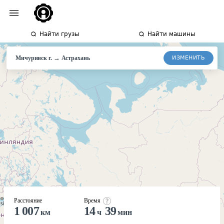
Найти грузы
Найти машины
→
ИЗМЕНИТЬ
Мичуринск г.
Астрахань
Расстояние
Время
1 007
14
39
км
ч
мин