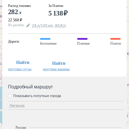
Расход топлива
За Платон
282
5 138
₽
л
22 560
₽
Из расчёта
:
28
л
/100
км
,
80
₽
/
л
Дороги
:
Бесплатные
Платные
Платон
Найти
Найти
попутные грузы
попутные машины
Подробный маршрут
Показывать попутные города
Легенда
Россия