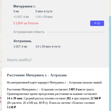
Мичуринск г.
0 км
0 мин в пути
+
1 007.4 км
+
14 ч 39 мин
5 138 ₽ за Платон
Р-22
Астраханская область
Астрахань
1 007.4 км
14 ч 39 мин в пути
Нашли ошибку?
Расстояние Мичуринск г. - Астрахань
На интерактивной карте маршрут Мичуринск г. - Астрахань показан линией.
Расстояние Мичуринск г. - Астрахань составляет
1 007.4 км
по трассе.
Ориентировочное время преодоления расстояния на машине составляет
14 ч 39 мин
. Средний расход топлива составит
282 л
при затратах
22 560 ₽
(Из расчёта:
28 л/100 км, 80 ₽/л)
. Плата по системе «Платон» составит
5 138 ₽
.