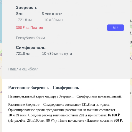
Зверево г.
0 км
0 мин в пути
+
721.8 км
+
10 ч 39 мин
300 ₽ за Платон
М-4
Республика Крым
Симферополь
721.8 км
10 ч 39 мин в пути
Нашли ошибку?
Расстояние Зверево г. - Симферополь
На интерактивной карте маршрут Зверево г. - Симферополь показан линией.
Расстояние Зверево г. - Симферополь составляет
721.8 км
по трассе.
Ориентировочное время преодоления расстояния на машине составляет
10 ч 39 мин
. Средний расход топлива составит
202 л
при затратах
16 160 ₽
(Из расчёта:
28 л/100 км, 80 ₽/л)
. Плата по системе «Платон» составит
300 ₽
.