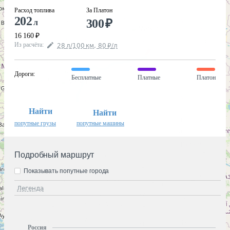
Расход топлива
За Платон
202
300
₽
л
16 160
₽
Из расчёта
:
28
л
/100
км
,
80
₽
/
л
Дороги
:
Бесплатные
Платные
Платон
Найти
Найти
попутные грузы
попутные машины
Подробный маршрут
Показывать попутные города
Легенда
Россия