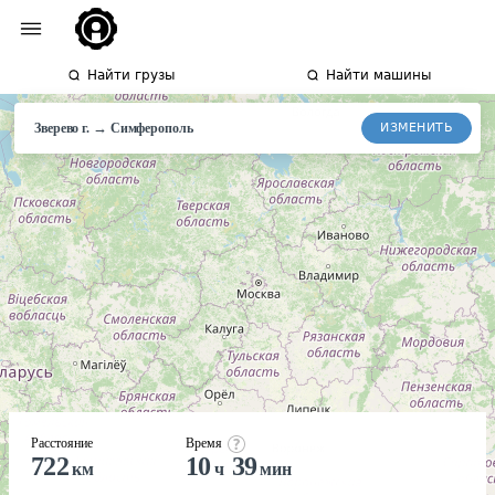
Найти грузы
Найти машины
→
ИЗМЕНИТЬ
Зверево г.
Симферополь
Расстояние
Время
722
10
39
км
ч
мин