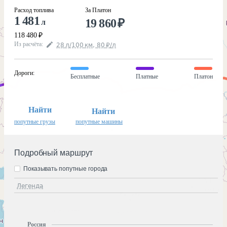
Расход топлива
За Платон
1 481
19 860
₽
л
118 480
₽
Из расчёта
:
28
л
/100
км
,
80
₽
/
л
Дороги
:
Бесплатные
Платные
Платон
Найти
Найти
попутные грузы
попутные машины
Подробный маршрут
Показывать попутные города
Легенда
Россия