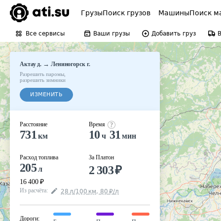
Грузы
Поиск грузов
Машины
Поиск м
Все сервисы
Ваши грузы
Добавить груз
→
Актау д.
Лениногорск г.
Разрешить паромы
,
разрешить зимники
ИЗМЕНИТЬ
Расстояние
Время
731
10
31
км
ч
мин
Расход топлива
За Платон
205
2 303
₽
л
16 400
₽
Из расчёта
:
28
л
/100
км
,
80
₽
/
л
Дороги
: