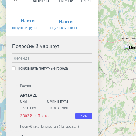
Бесплатные
Платные
Платон
Найти
Найти
попутные грузы
попутные машины
Подробный маршрут
Легенда
Показывать попутные города
Россия
Актау д.
0 км
0 мин в пути
+
731.1 км
+
10 ч 31 мин
2 303 ₽ за Платон
Р-240
Республика Татарстан (Татарстан)