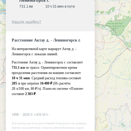
Лениногорск г.
731.1 км
10 ч 31 мин в пути
Нашли ошибку?
Расстояние Актау д. - Лениногорск г.
На интерактивной карте маршрут Актау д. -
Лениногорск г. показан линией.
Расстояние Актау д. - Лениногорск г. составляет
731.1 км
по трассе. Ориентировочное время
преодоления расстояния на машине составляет
10 ч 31 мин
. Средний расход топлива составит
205 л
при затратах
16 400 ₽
(Из расчёта:
28 л/100 км, 80 ₽/л)
. Плата по системе «Платон»
составит
2 303 ₽
.
1998 −
2026
©
«ATI.SU»
Алгоритм расчета расстояний базируется на данных,
взятых из различных атласов автомобильных дорог.