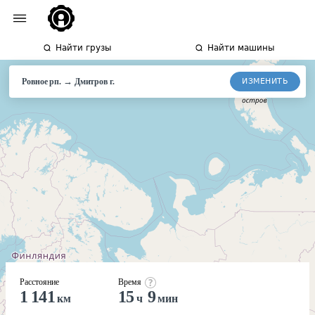
Найти грузы
Найти машины
→
ИЗМЕНИТЬ
Ровное рп.
Дмитров
г.
Расстояние
Время
1 141
15
9
км
ч
мин