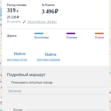
Расход топлива
За Платон
319
3 496
₽
л
25 520
₽
Из расчёта
:
28
л
/100
км
,
80
₽
/
л
Дороги
:
Бесплатные
Платные
Платон
Найти
Найти
попутные грузы
попутные машины
Подробный маршрут
Показывать попутные города
Легенда
Россия