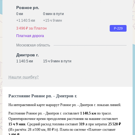
Ровное рп.
0 км
0 мин в пути
+
1 140.5 км
+
15 ч 9 мин
3 496 ₽ за Платон
Р-229
Платная дорога
Московская область
Дмитров г.
1 140.5 км
15 ч 9 мин в пути
Нашли ошибку?
Расстояние Ровное рп. - Дмитров г.
На интерактивной карте маршрут Ровное рп. - Дмитров г. показан линией.
Расстояние Ровное рп. - Дмитров г. составляет
1 140.5 км
по трассе.
Ориентировочное время преодоления расстояния на машине составляет
15 ч 9 мин
. Средний расход топлива составит
319 л
при затратах
25 520 ₽
(Из расчёта:
28 л/100 км, 80 ₽/л)
. Плата по системе «Платон» составит