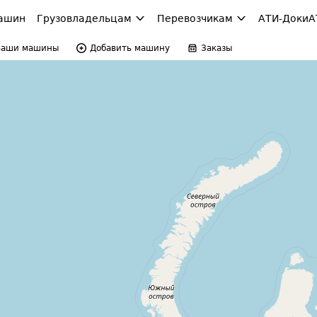
ашин
Грузовладельцам
Перевозчикам
АТИ-Доки
А
Ваши машины
Добавить машину
Заказы