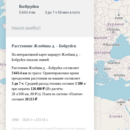
Бобруйск
5 643.4 км
3 дн 7 ч 56 мин в пути
Нашли ошибку?
Расстояние Жлобина д. - Бобруйск
На интерактивной карте маршрут Жлобина д. -
Бобруйск показан линией.
Расстояние Жлобина д. - Бобруйск составляет
5 643.4 км
по трассе. Ориентировочное время
преодоления расстояния на машине составляет
3 дн 7 ч
. Средний расход топлива составит
1 580 л
при затратах
126 400 ₽
(Из расчёта:
28 л/100 км, 80 ₽/л)
. Плата по системе «Платон»
составит
20 213 ₽
.
1998 −
2026
©
«ATI.SU»
Алгоритм расчета расстояний базируется на данных,