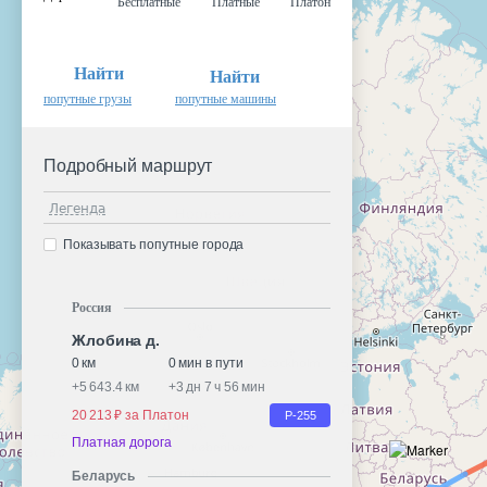
Бесплатные
Платные
Платон
Найти
Найти
попутные грузы
попутные машины
Подробный маршрут
Легенда
Показывать попутные города
Россия
Жлобина д.
0 км
0 мин в пути
+
5 643.4 км
+
3 дн 7 ч 56 мин
20 213 ₽ за Платон
Р-255
Платная дорога
Беларусь