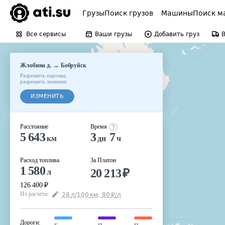
Грузы
Поиск грузов
Машины
Поиск м
Все сервисы
Ваши грузы
Добавить груз
→
Жлобина д.
Бобруйск
Разрешить паромы
,
разрешить зимники
ИЗМЕНИТЬ
Расстояние
Время
5 643
3
7
км
дн
ч
Расход топлива
За Платон
1 580
20 213
₽
л
126 400
₽
Из расчёта
:
28
л
/100
км
,
80
₽
/
л
Дороги
: