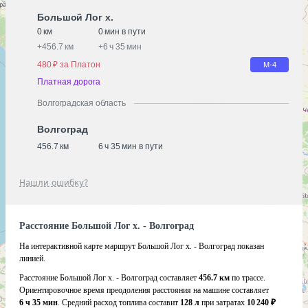
Большой Лог х.
0 км
0 мин в пути
+
456.7 км
+
6 ч 35 мин
480 ₽ за Платон
М-4
Платная дорога
Волгоградская область
Волгоград
456.7 км
6 ч 35 мин в пути
Нашли ошибку?
Расстояние Большой Лог х. - Волгоград
На интерактивной карте маршрут Большой Лог х. - Волгоград показан
линией.
Расстояние Большой Лог х. - Волгоград составляет
456.7 км
по трассе.
Ориентировочное время преодоления расстояния на машине составляет
6 ч 35 мин
. Средний расход топлива составит
128 л
при затратах
10 240 ₽