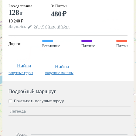
Расход топлива
За Платон
128
480
₽
л
10 240
₽
Из расчёта
:
28
л
/100
км
,
80
₽
/
л
Дороги
:
Бесплатные
Платные
Платон
Найти
Найти
попутные грузы
попутные машины
Подробный маршрут
Показывать попутные города
Легенда
Россия