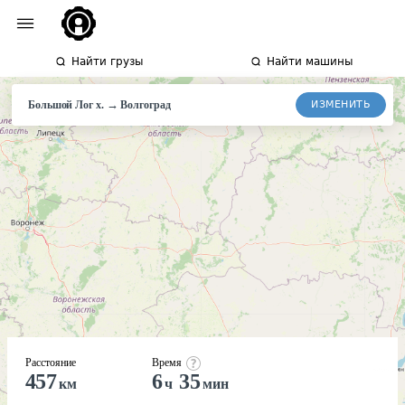
Найти грузы
Найти машины
→
ИЗМЕНИТЬ
Большой Лог х.
Волгоград
Расстояние
Время
457
6
35
км
ч
мин