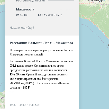
Республика Дагестан
Махачкала
952.1 км
13 ч 59 мин в пути
Нашли ошибку?
Расстояние Большой Лог х. - Махачкала
На интерактивной карте маршрут Большой Лог х. -
Махачкала показан линией.
Расстояние Большой Лог х. - Махачкала составляет
952.1 км
по трассе. Ориентировочное время
преодоления расстояния на машине составляет
13 ч 59 мин
. Средний расход топлива составит
267 л
при затратах
21 360 ₽
(Из расчёта:
28 л/100 км, 80 ₽/л)
. Плата по системе «Платон»
составит
4 185 ₽
.
1998 −
2026
©
«ATI.SU»