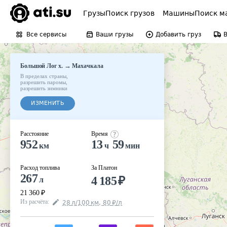
Грузы
Поиск грузов
Машины
Поиск м
Все сервисы
Ваши грузы
Добавить груз
→
Большой Лог х.
Махачкала
В пределах страны
,
разрешить паромы
,
разрешить зимники
ИЗМЕНИТЬ
Расстояние
Время
952
13
59
км
ч
мин
Расход топлива
За Платон
267
4 185
₽
л
21 360
₽
Из расчёта
:
28
л
/100
км
,
80
₽
/
л