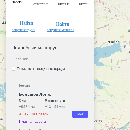
Дороги
:
Бесплатные
Платные
Платон
Найти
Найти
попутные грузы
попутные машины
Подробный маршрут
Легенда
Показывать попутные города
Россия
Большой Лог х.
0 км
0 мин в пути
+
952.1 км
+
13 ч 59 мин
4 185 ₽ за Платон
М-4
Платная дорога