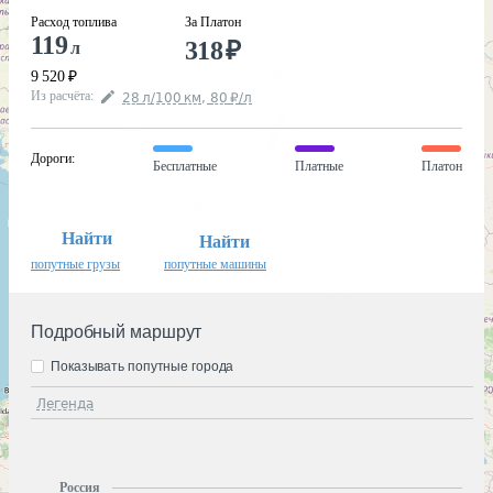
Расход топлива
За Платон
119
318
₽
л
9 520
₽
Из расчёта
:
28
л
/100
км
,
80
₽
/
л
Дороги
:
Бесплатные
Платные
Платон
Найти
Найти
попутные грузы
попутные машины
Подробный маршрут
Показывать попутные города
Легенда
Россия