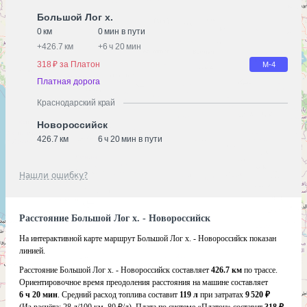
Большой Лог х.
0 км
0 мин в пути
+
426.7 км
+
6 ч 20 мин
318 ₽ за Платон
М-4
Платная дорога
Краснодарский край
Новороссийск
426.7 км
6 ч 20 мин в пути
Нашли ошибку?
Расстояние Большой Лог х. - Новороссийск
На интерактивной карте маршрут Большой Лог х. - Новороссийск показан
линией.
Расстояние Большой Лог х. - Новороссийск составляет
426.7 км
по трассе.
Ориентировочное время преодоления расстояния на машине составляет
6 ч 20 мин
. Средний расход топлива составит
119 л
при затратах
9 520 ₽