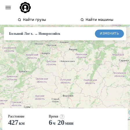
Найти грузы
Найти машины
→
ИЗМЕНИТЬ
Большой Лог х.
Новороссийск
Расстояние
Время
427
6
20
км
ч
мин