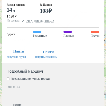
Расход топлива
За Платон
14
108
₽
л
1 120
₽
Из расчёта
:
28
л
/100
км
,
80
₽
/
л
Дороги
:
Бесплатные
Платные
Платон
Найти
Найти
попутные грузы
попутные машины
Подробный маршрут
Показывать попутные города
Легенда
Россия