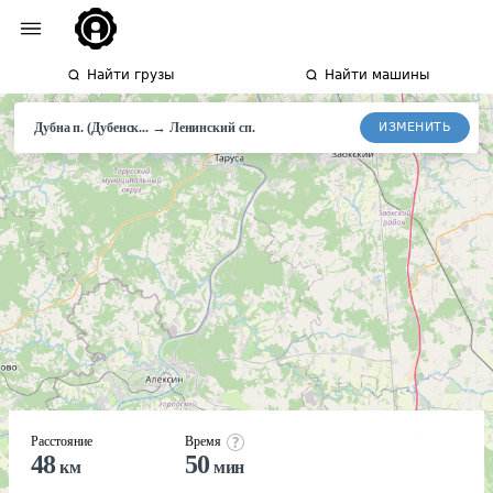
Найти грузы
Найти машины
→
ИЗМЕНИТЬ
Дубна п. (Дубенск...
Ленинский сп.
Расстояние
Время
48
50
км
мин