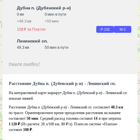
Дубна п. (Дубенский р-н)
0 км
0 мин в пути
+
48.3 км
+
50 мин
108 ₽ за Платон
Р-132
М-2
Ленинский сп.
48.3 км
50 мин в пути
Нашли ошибку?
Расстояние Дубна п. (Дубенский р-н) - Ленинский сп.
На интерактивной карте маршрут Дубна п. (Дубенский р-н) - Ленинский сп.
показан линией.
Расстояние Дубна п. (Дубенский р-н) - Ленинский сп. составляет
48.3 км
по трассе. Ориентировочное время преодоления расстояния на машине
составляет
50 мин
. Средний расход топлива составит
14 л
при затратах
1 120 ₽
(Из расчёта:
28 л/100 км, 80 ₽/л)
. Плата по системе «Платон»
составит
108 ₽
.