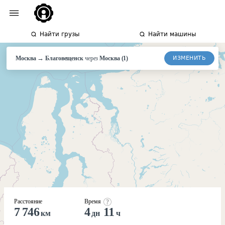
Найти грузы
Найти машины
→
ИЗМЕНИТЬ
Москва
Благовещенск
через
Москва
(
1
)
Расстояние
Время
7 746
4
11
км
дн
ч