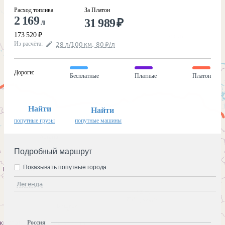
Расход топлива
За Платон
2 169
31 989
₽
л
173 520
₽
Из расчёта
:
28
л
/100
км
,
80
₽
/
л
Дороги
:
Бесплатные
Платные
Платон
Найти
Найти
попутные грузы
попутные машины
Подробный маршрут
Показывать попутные города
Легенда
Россия