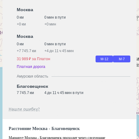
Москва
0 км
0 мин в пути
+
0 км
+
0 мин
Москва
0 км
0 мин в пути
+
7 745.7 км
+
4 дн 11 ч 45 мин
31 989 ₽ за Платон
М-12
М-7
Платная дорога
Амурская область
Благовещенск
7 745.7 км
4 дн 11 ч 45 мин в пути
Нашли ошибку?
Расстояние Москва - Благовещенск
Маршрут Москва - Благовещенск проходит через следующие