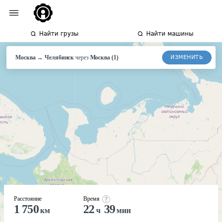
Найти грузы
Найти машины
→
ИЗМЕНИТЬ
Москва
Челябинск
через
Москва
(
1
)
Расстояние
Время
1 750
22
39
км
ч
мин