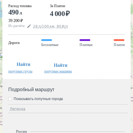
Расход топлива
За Платон
490
4 000
₽
л
39 200
₽
Из расчёта
:
28
л
/100
км
,
80
₽
/
л
Дороги
:
Бесплатные
Платные
Платон
Найти
Найти
попутные грузы
попутные машины
Подробный маршрут
Показывать попутные города
Легенда
Россия