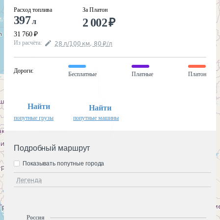
Расход топлива
За Платон
397
2 002
₽
л
31 760
₽
Из расчёта
:
28
л
/100
км
,
80
₽
/
л
Дороги
:
Бесплатные
Платные
Платон
Найти
Найти
попутные грузы
попутные машины
Подробный маршрут
Показывать попутные города
Легенда
Россия