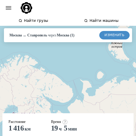
Найти грузы
Найти машины
→
ИЗМЕНИТЬ
Москва
Ставрополь
через
Москва
(
1
)
Расстояние
Время
1 416
19
5
км
ч
мин