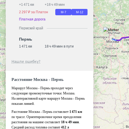
+
1 471 км
+
18 ч 49 мин
2 297 ₽ за Платон
М-7
М-12
Платная дорога
Пермский край
Пермь
1 471 км
18 ч 49 мин в пути
Нашли ошибку?
Расстояние Москва - Пермь
Маршрут Москва - Пермь проходит через
следующие промежуточные точки:
Москва
.
На интерактивной карте маршрут Москва - Пермь
показан линией.
Расстояние Москва - Пермь составляет
1 471 км
по трассе. Ориентировочное время преодоления
расстояния на машине составляет
18 ч 49 мин
.
Средний расход топлива составит
412 л