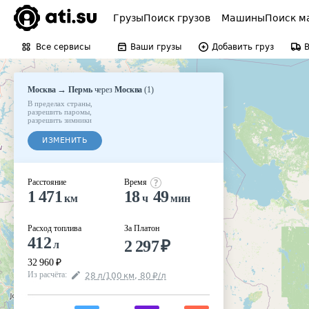
Грузы
Поиск грузов
Машины
Поиск м
Все сервисы
Ваши грузы
Добавить груз
→
Москва
Пермь
через
Москва
(
1
)
В пределах страны
,
разрешить паромы
,
разрешить зимники
ИЗМЕНИТЬ
Расстояние
Время
1 471
18
49
км
ч
мин
Расход топлива
За Платон
412
2 297
₽
л
32 960
₽
Из расчёта
:
28
л
/100
км
,
80
₽
/
л