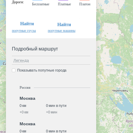
Дороги
:
Бесплатные
Платные
Платон
Найти
Найти
попутные грузы
попутные машины
Подробный маршрут
Легенда
Показывать попутные города
Россия
Москва
0 км
0 мин в пути
+
0 км
+
0 мин
Москва
0 км
0 мин в пути