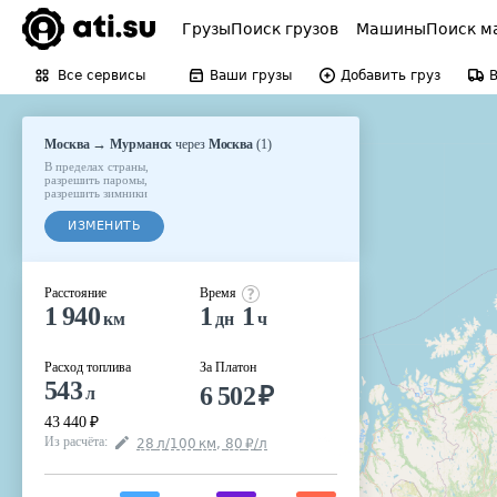
Грузы
Поиск грузов
Машины
Поиск м
Все сервисы
Ваши грузы
Добавить груз
→
Москва
Мурманск
через
Москва
(
1
)
В пределах страны
,
разрешить паромы
,
разрешить зимники
ИЗМЕНИТЬ
Расстояние
Время
1 940
1
1
км
дн
ч
Расход топлива
За Платон
543
6 502
₽
л
43 440
₽
Из расчёта
:
28
л
/100
км
,
80
₽
/
л