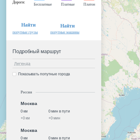
Дороги
:
Бесплатные
Платные
Платон
Найти
Найти
попутные грузы
попутные машины
Подробный маршрут
Легенда
Показывать попутные города
Россия
Москва
0 км
0 мин в пути
+
0 км
+
0 мин
Москва
0 км
0 мин в пути