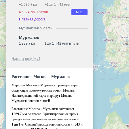
+
1 939.7 км
+
1 дн 1 ч 42 мин
6 502 ₽ за Платон
М-11
Платная дорога
Мурманская область
Мурманск
1 939.7 км
1 дн 1 ч 42 мин в пути
Нашли ошибку?
Расстояние Москва - Мурманск
Маршрут Москва - Мурманск проходит через
следующие промежуточные точки:
Москва
.
На интерактивной карте маршрут Москва -
Мурманск показан линией.
Расстояние Москва - Мурманск составляет
1 939.7 км
по трассе. Ориентировочное время
преодоления расстояния на машине составляет
1 дн 1 ч
. Средний расход топлива составит
543 л