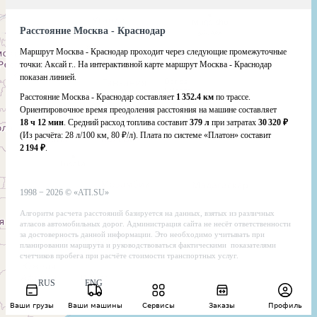
Расстояние Москва - Краснодар
Маршрут Москва - Краснодар проходит через следующие промежуточные
точки:
Аксай г.
.
На интерактивной карте маршрут Москва - Краснодар
показан линией.
Расстояние Москва - Краснодар составляет
1 352.4 км
по трассе.
Ориентировочное время преодоления расстояния на машине составляет
18 ч 12 мин
. Средний расход топлива составит
379 л
при затратах
30 320 ₽
(Из расчёта:
28 л/100 км, 80 ₽/л)
. Плата по системе «Платон» составит
2 194 ₽
.
1998 −
2026
©
«ATI.SU»
Алгоритм расчета расстояний базируется на данных, взятых из различных
атласов автомобильных дорог. Администрация сайта не несёт ответственности
за достоверность данной информации. Это необходимо учитывать при
планировании маршрута и руководствоваться фактическими показателями
счетчиков пробега при расчёте стоимости транспортных услуг.
RUS
ENG
Ваши грузы
Ваши машины
Сервисы
Заказы
Профиль