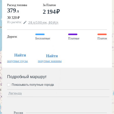
Расход топлива
За Платон
379
2 194
₽
л
30 320
₽
Из расчёта
:
28
л
/100
км
,
80
₽
/
л
Дороги
:
Бесплатные
Платные
Платон
Найти
Найти
попутные грузы
попутные машины
Подробный маршрут
Показывать попутные города
Легенда
Россия