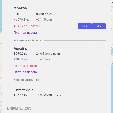
Москва
0 км
0 мин в пути
+
1 070.1 км
+
14 ч 5 мин
1 943 ₽ за Платон
М-4
М-2
Платная дорога
Ростовская область
Аксай г.
1 070.1 км
14 ч 5 мин в пути
+
282.3 км
+
4 ч 7 мин
251 ₽ за Платон
Платная дорога
Краснодарский край
Краснодар
1 352.4 км
18 ч 12 мин в пути
Нашли ошибку?