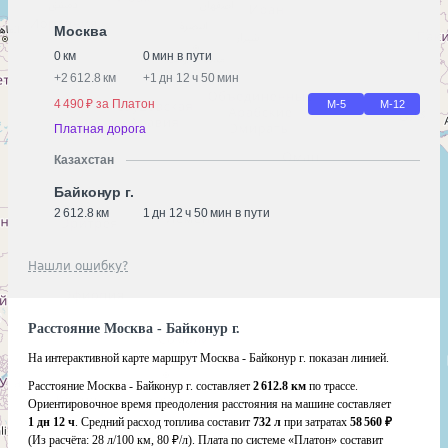
Москва
0 км
0 мин в пути
+
2 612.8 км
+
1 дн 12 ч 50 мин
4 490 ₽ за Платон
М-5
М-12
Платная дорога
Казахстан
Байконур г.
2 612.8 км
1 дн 12 ч 50 мин в пути
Нашли ошибку?
Расстояние Москва - Байконур г.
На интерактивной карте маршрут Москва - Байконур г. показан линией.
Расстояние Москва - Байконур г. составляет
2 612.8 км
по трассе.
Ориентировочное время преодоления расстояния на машине составляет
1 дн 12 ч
. Средний расход топлива составит
732 л
при затратах
58 560 ₽
(Из расчёта:
28 л/100 км, 80 ₽/л)
. Плата по системе «Платон» составит