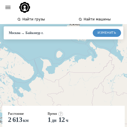
Найти грузы
Найти машины
→
ИЗМЕНИТЬ
Москва
Байконур
г.
Расстояние
Время
2 613
1
12
км
дн
ч