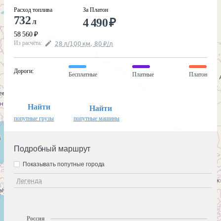
Расход топлива
За Платон
732
4 490
₽
л
58 560
₽
Из расчёта
:
28
л
/100
км
,
80
₽
/
л
Дороги
:
Бесплатные
Платные
Платон
Найти
Найти
попутные грузы
попутные машины
Подробный маршрут
Показывать попутные города
Легенда
Россия