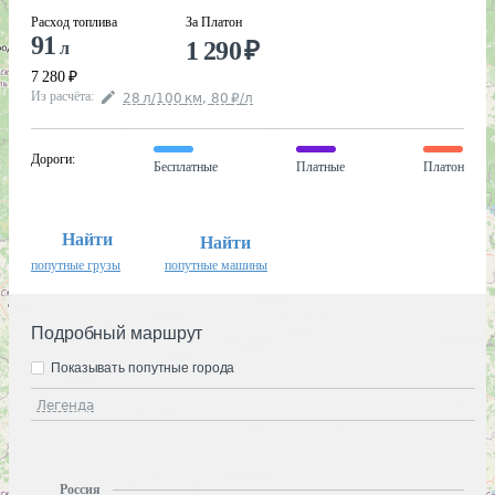
Расход топлива
За Платон
91
1 290
₽
л
7 280
₽
Из расчёта
:
28
л
/100
км
,
80
₽
/
л
Дороги
:
Бесплатные
Платные
Платон
Найти
Найти
попутные грузы
попутные машины
Подробный маршрут
Показывать попутные города
Легенда
Россия