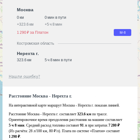
Москва
0 км
0 мин в пути
+
323.6 км
+
5 ч 8 мин
1 290 ₽ за Платон
М-8
Костромская область
Нерехта г.
323.6 км
5 ч 8 мин в пути
Нашли ошибку?
Расстояние Москва - Нерехта г.
На интерактивной карте маршрут Москва - Нерехта г. показан линией.
Расстояние Москва - Нерехта г. составляет
323.6 км
по трассе.
Ориентировочное время преодоления расстояния на машине составляет
5 ч 8 мин
. Средний расход топлива составит
91 л
при затратах
7 280 ₽
(Из расчёта:
28 л/100 км, 80 ₽/л)
. Плата по системе «Платон» составит
1 290 ₽
.