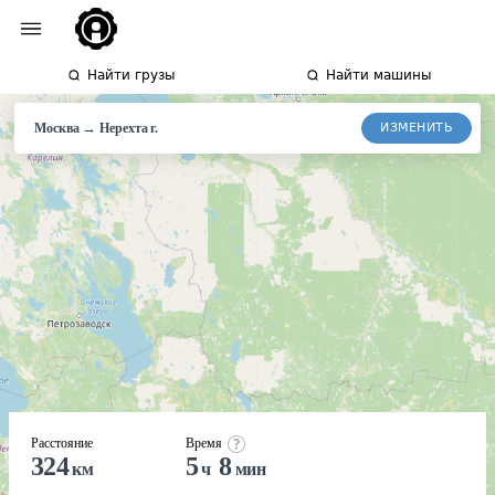
Найти грузы
Найти машины
→
ИЗМЕНИТЬ
Москва
Нерехта
г.
Расстояние
Время
324
5
8
км
ч
мин