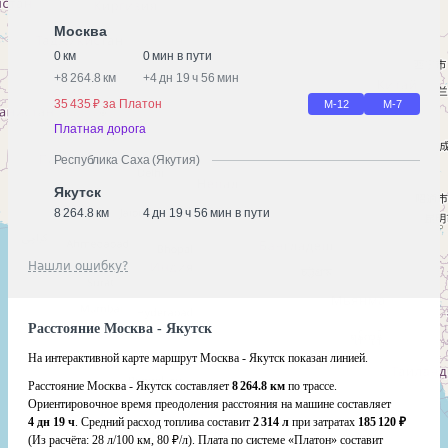
Москва
0 км
0 мин в пути
+
8 264.8 км
+
4 дн 19 ч 56 мин
35 435 ₽ за Платон
М-12
М-7
Платная дорога
Республика Саха (Якутия)
Якутск
8 264.8 км
4 дн 19 ч 56 мин в пути
Нашли ошибку?
Расстояние Москва - Якутск
На интерактивной карте маршрут Москва - Якутск показан линией.
Расстояние Москва - Якутск составляет
8 264.8 км
по трассе.
Ориентировочное время преодоления расстояния на машине составляет
4 дн 19 ч
. Средний расход топлива составит
2 314 л
при затратах
185 120 ₽
(Из расчёта:
28 л/100 км, 80 ₽/л)
. Плата по системе «Платон» составит