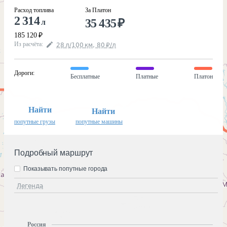
Расход топлива
За Платон
2 314
35 435
₽
л
185 120
₽
Из расчёта
:
28
л
/100
км
,
80
₽
/
л
Дороги
:
Бесплатные
Платные
Платон
Найти
Найти
попутные грузы
попутные машины
Подробный маршрут
Показывать попутные города
Легенда
Россия