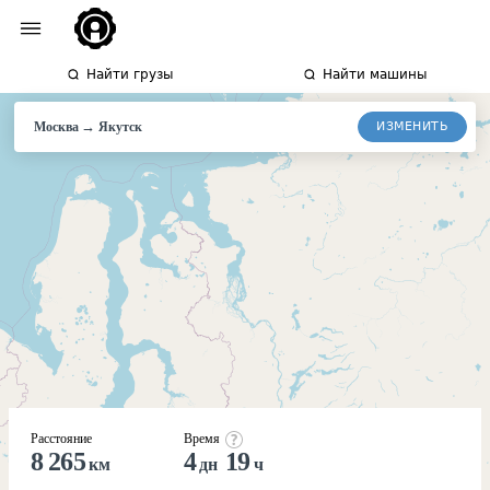
Найти грузы
Найти машины
→
ИЗМЕНИТЬ
Москва
Якутск
Расстояние
Время
8 265
4
19
км
дн
ч