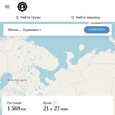
Найти грузы
Найти машины
→
ИЗМЕНИТЬ
Москва
Буденновск
г.
Расстояние
Время
1 569
21
27
км
ч
мин