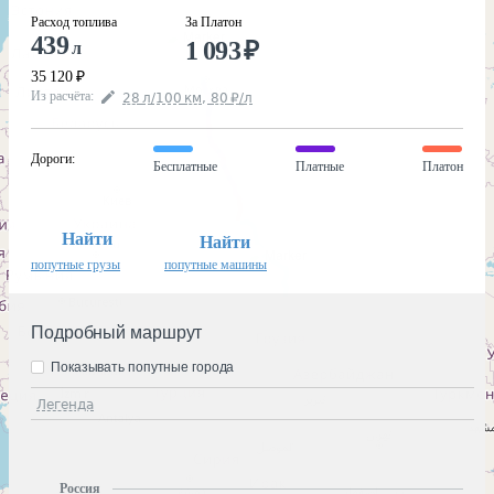
Расход топлива
За Платон
439
1 093
₽
л
35 120
₽
Из расчёта
:
28
л
/100
км
,
80
₽
/
л
Дороги
:
Бесплатные
Платные
Платон
Найти
Найти
попутные грузы
попутные машины
Подробный маршрут
Показывать попутные города
Легенда
Россия