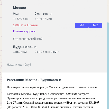
Москва
0 км
0 мин в пути
+
1 569.4 км
+
21 ч 27 мин
1 093 ₽ за Платон
М-4
М-2
Платная дорога
Ставропольский край
Буденновск г.
1 569.4 км
21 ч 27 мин в пути
Нашли ошибку?
Расстояние Москва - Буденновск г.
На интерактивной карте маршрут Москва - Буденновск г. показан линией.
Расстояние Москва - Буденновск г. составляет
1 569.4 км
по трассе.
Ориентировочное время преодоления расстояния на машине составляет
21 ч 27 мин
. Средний расход топлива составит
439 л
при затратах
35 120 ₽
(Из расчёта:
28 л/100 км, 80 ₽/л)
. Плата по системе «Платон» составит