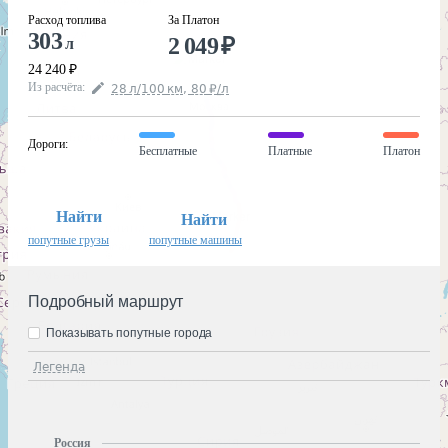
Расход топлива
За Платон
303
2 049
₽
л
24 240
₽
Из расчёта
:
28
л
/100
км
,
80
₽
/
л
Дороги
:
Бесплатные
Платные
Платон
Найти
Найти
попутные грузы
попутные машины
Подробный маршрут
Показывать попутные города
Легенда
Россия