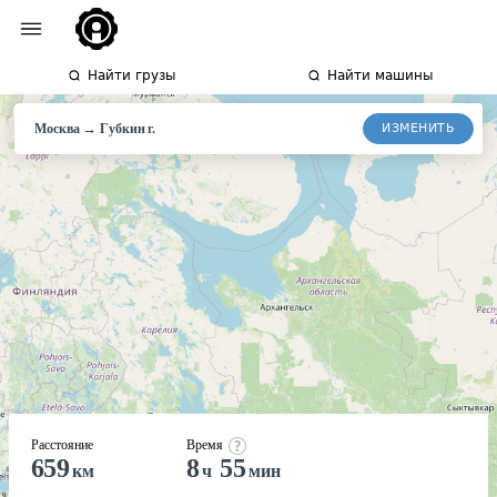
Найти грузы
Найти машины
→
ИЗМЕНИТЬ
Москва
Губкин
г.
Расстояние
Время
659
8
55
км
ч
мин