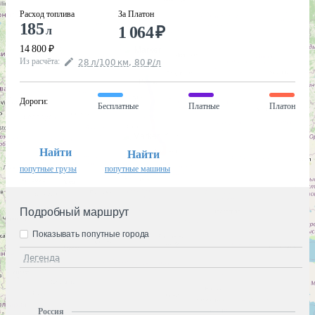
Расход топлива
За Платон
185
1 064
₽
л
14 800
₽
Из расчёта
:
28
л
/100
км
,
80
₽
/
л
Дороги
:
Бесплатные
Платные
Платон
Найти
Найти
попутные грузы
попутные машины
Подробный маршрут
Показывать попутные города
Легенда
Россия