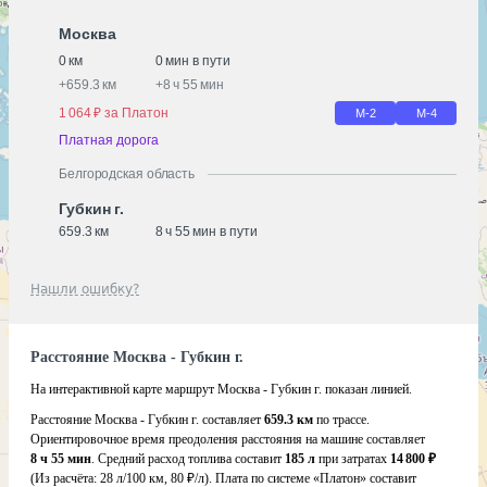
Москва
0 км
0 мин в пути
+
659.3 км
+
8 ч 55 мин
1 064 ₽ за Платон
М-2
М-4
Платная дорога
Белгородская область
Губкин г.
659.3 км
8 ч 55 мин в пути
Нашли ошибку?
Расстояние Москва - Губкин г.
На интерактивной карте маршрут Москва - Губкин г. показан линией.
Расстояние Москва - Губкин г. составляет
659.3 км
по трассе.
Ориентировочное время преодоления расстояния на машине составляет
8 ч 55 мин
. Средний расход топлива составит
185 л
при затратах
14 800 ₽
(Из расчёта:
28 л/100 км, 80 ₽/л)
. Плата по системе «Платон» составит