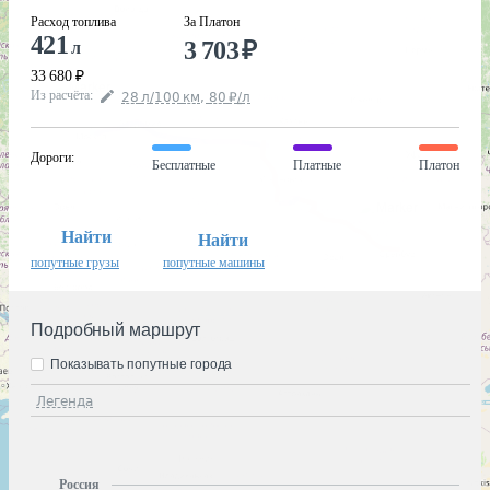
Расход топлива
За Платон
421
3 703
₽
л
33 680
₽
Из расчёта
:
28
л
/100
км
,
80
₽
/
л
Дороги
:
Бесплатные
Платные
Платон
Найти
Найти
попутные грузы
попутные машины
Подробный маршрут
Показывать попутные города
Легенда
Россия