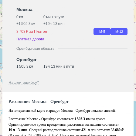
Москва
0 км
0 мин в пути
+
1 505.3 км
+
19 ч 13 мин
3 703 ₽ за Платон
М-5
М-12
Платная дорога
Оренбургская область
Оренбург
1 505.3 км
19 ч 13 мин в пути
Нашли ошибку?
Расстояние Москва - Оренбург
На интерактивной карте маршрут Москва - Оренбург показан линией.
Расстояние Москва - Оренбург составляет
1 505.3 км
по трассе.
Ориентировочное время преодоления расстояния на машине составляет
19 ч 13 мин
. Средний расход топлива составит
421 л
при затратах
33 680 ₽
(Из расчёта:
28 л/100 км, 80 ₽/л)
. Плата по системе «Платон» составит