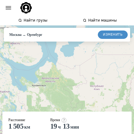
Найти грузы
Найти машины
→
ИЗМЕНИТЬ
Москва
Оренбург
Расстояние
Время
1 505
19
13
км
ч
мин