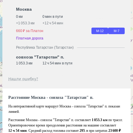
Москва
0 км
0 мин в пути
+
1 053.3 км
+
12 ч 54 мин
660 ₽ за Платон
М-12
М-7
Платная дорога
Республика Татарстан (Татарстан)
совхоза "Татарстан" п.
1 053.3 км
12 ч 54 мин в пути
Нашли ошибку?
Расстояние Москва - совхоза "Татарстан" п.
На интерактивной карте маршрут Москва - совхоза "Татарстан" п. показан
линией.
Расстояние Москва - совхоза "Татарстан" п. составляет
1 053.3 км
по трассе.
Ориентировочное время преодоления расстояния на машине составляет
12 ч 54 мин
. Средний расход топлива составит
295 л
при затратах
23 600 ₽