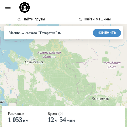
Найти грузы
Найти машины
→
ИЗМЕНИТЬ
Москва
совхоза
"Татарстан" п.
Расстояние
Время
1 053
12
54
км
ч
мин