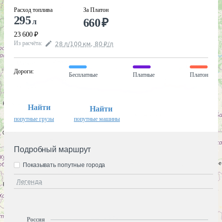
Расход топлива
За Платон
295
660
₽
л
23 600
₽
Из расчёта
:
28
л
/100
км
,
80
₽
/
л
Дороги
:
Бесплатные
Платные
Платон
Найти
Найти
попутные грузы
попутные машины
Подробный маршрут
Показывать попутные города
Легенда
Россия