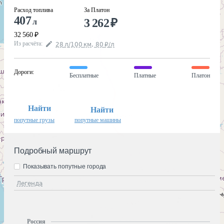
Расход топлива
За Платон
407
3 262
₽
л
32 560
₽
Из расчёта
:
28
л
/100
км
,
80
₽
/
л
Дороги
:
Бесплатные
Платные
Платон
Найти
Найти
попутные грузы
попутные машины
Подробный маршрут
Показывать попутные города
Легенда
Россия