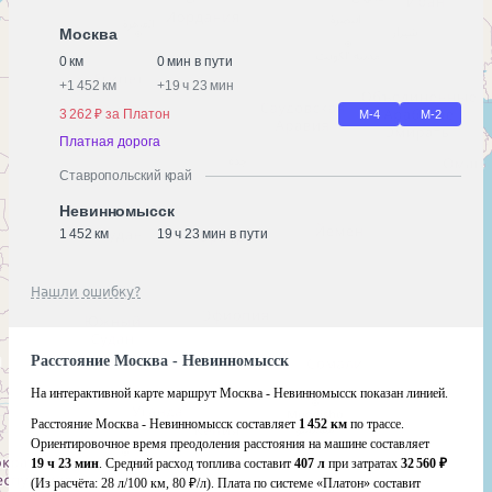
Москва
0 км
0 мин в пути
+
1 452 км
+
19 ч 23 мин
3 262 ₽ за Платон
М-4
М-2
Платная дорога
Ставропольский край
Невинномысск
1 452 км
19 ч 23 мин в пути
Нашли ошибку?
Расстояние Москва - Невинномысск
На интерактивной карте маршрут Москва - Невинномысск показан линией.
Расстояние Москва - Невинномысск составляет
1 452 км
по трассе.
Ориентировочное время преодоления расстояния на машине составляет
19 ч 23 мин
. Средний расход топлива составит
407 л
при затратах
32 560 ₽
(Из расчёта:
28 л/100 км, 80 ₽/л)
. Плата по системе «Платон» составит