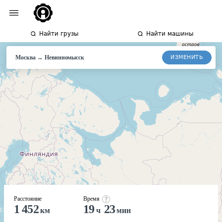
Найти грузы
Найти машины
→
ИЗМЕНИТЬ
Москва
Невинномысск
Расстояние
Время
1 452
19
23
км
ч
мин