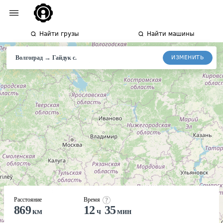
Найти грузы
Найти машины
→
ИЗМЕНИТЬ
Волгоград
Гайдук
с.
Расстояние
Время
869
12
35
км
ч
мин