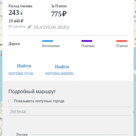
Расход топлива
За Платон
243
775
₽
л
19 440
₽
Из расчёта
:
28
л
/100
км
,
80
₽
/
л
Дороги
:
Бесплатные
Платные
Платон
Найти
Найти
попутные грузы
попутные машины
Подробный маршрут
Показывать попутные города
Легенда
Россия