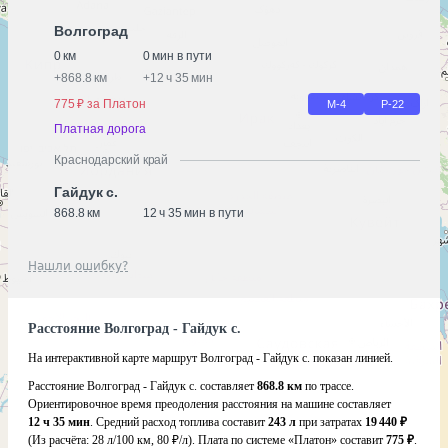
Волгоград
0 км
0 мин в пути
+
868.8 км
+
12 ч 35 мин
775 ₽ за Платон
М-4
Р-22
Платная дорога
Краснодарский край
Гайдук с.
868.8 км
12 ч 35 мин в пути
Нашли ошибку?
Расстояние Волгоград - Гайдук с.
На интерактивной карте маршрут Волгоград - Гайдук с. показан линией.
Расстояние Волгоград - Гайдук с. составляет
868.8 км
по трассе.
Ориентировочное время преодоления расстояния на машине составляет
12 ч 35 мин
. Средний расход топлива составит
243 л
при затратах
19 440 ₽
(Из расчёта:
28 л/100 км, 80 ₽/л)
. Плата по системе «Платон» составит
775 ₽
.