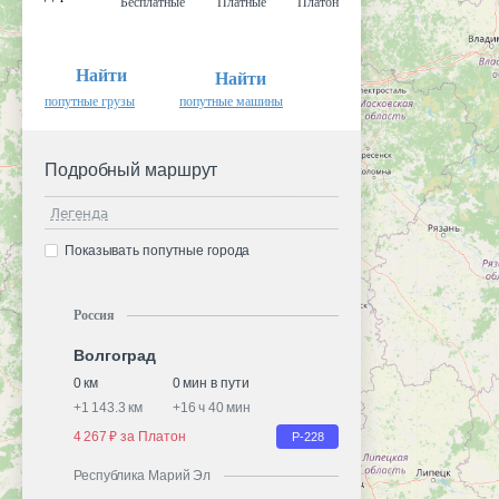
Бесплатные
Платные
Платон
Найти
Найти
попутные грузы
попутные машины
Подробный маршрут
Легенда
Показывать попутные города
Россия
Волгоград
0 км
0 мин в пути
+
1 143.3 км
+
16 ч 40 мин
4 267 ₽ за Платон
Р-228
Республика Марий Эл