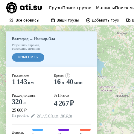
Грузы
Поиск грузов
Машины
Поиск м
Все сервисы
Ваши грузы
Добавить груз
→
Волгоград
Йошкар-Ола
Разрешить паромы
,
разрешить зимники
ИЗМЕНИТЬ
Расстояние
Время
1 143
16
40
км
ч
мин
Расход топлива
За Платон
320
4 267
₽
л
25 600
₽
Из расчёта
:
28
л
/100
км
,
80
₽
/
л
Дороги
: