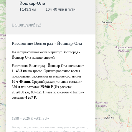
Йошкар-Ола
1 143.3 км
16 ч 40 мин в пути
Нашли ошибку?
Расстояние Волгоград - Йошкар-Ола
На интерактивной карте маршрут Волгоград -
Йошкар-Ола показан линией.
Расстояние Волгоград - Йошкар-Ола составляет
1 143.3 км
по трассе. Ориентировочное время
преодоления расстояния на машине составляет
16 ч 40 мин
. Средний расход топлива составит
320 л
при затратах
25 600 ₽
(Из расчёта:
28 л/100 км, 80 ₽/л)
. Плата по системе «Платон»
составит
4 267 ₽
.
1998 −
2026
©
«ATI.SU»
Алгоритм расчета расстояний базируется на данных,
взятых из различных атласов автомобильных дорог.