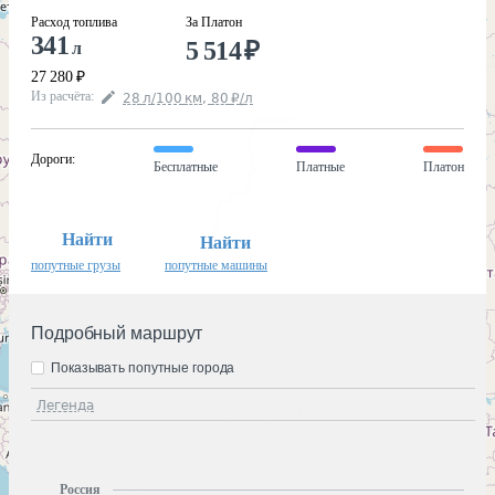
Расход топлива
За Платон
341
5 514
₽
л
27 280
₽
Из расчёта
:
28
л
/100
км
,
80
₽
/
л
Дороги
:
Бесплатные
Платные
Платон
Найти
Найти
попутные грузы
попутные машины
Подробный маршрут
Показывать попутные города
Легенда
Россия