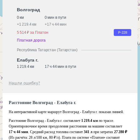
Волгоград
0 км
0 мин в пути
+
1 219.4 км
+
17 ч 44 мин
5 514 ₽ за Платон
Р-228
Платная дорога
Республика Татарстан (Татарстан)
Елабуга г.
1 219.4 км
17 ч 44 мин в пути
Нашли ошибку?
Расстояние Волгоград - Елабуга г.
На интерактивной карте маршрут Волгоград - Елабуга г. показан линией.
Расстояние Волгоград - Елабуга г. составляет
1 219.4 км
по трассе.
Ориентировочное время преодоления расстояния на машине составляет
17 ч 44 мин
. Средний расход топлива составит
341 л
при затратах
27 280 ₽
(Из расчёта:
28 л/100 км, 80 ₽/л)
. Плата по системе «Платон» составит