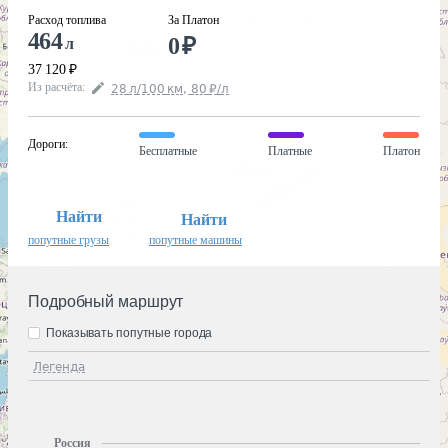
Расход топлива
За Платон
464
0
₽
л
37 120
₽
Из расчёта
:
28
л
/100
км
,
80
₽
/
л
Дороги
:
Бесплатные
Платные
Платон
Найти
Найти
попутные грузы
попутные машины
Подробный маршрут
Показывать попутные города
Легенда
Россия