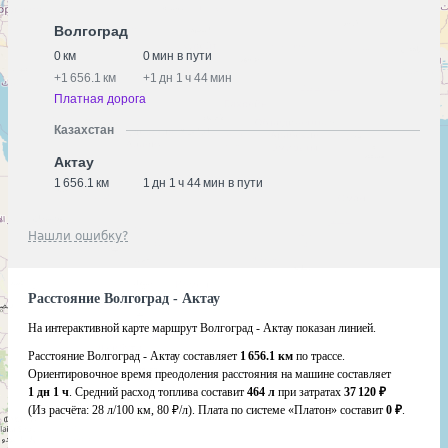
Волгоград
0 км
0 мин в пути
+
1 656.1 км
+
1 дн 1 ч 44 мин
Платная дорога
Казахстан
Актау
1 656.1 км
1 дн 1 ч 44 мин в пути
Нашли ошибку?
Расстояние Волгоград - Актау
На интерактивной карте маршрут Волгоград - Актау показан линией.
Расстояние Волгоград - Актау составляет
1 656.1 км
по трассе.
Ориентировочное время преодоления расстояния на машине составляет
1 дн 1 ч
. Средний расход топлива составит
464 л
при затратах
37 120 ₽
(Из расчёта:
28 л/100 км, 80 ₽/л)
. Плата по системе «Платон» составит
0 ₽
.