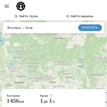
Найти грузы
Найти машины
→
ИЗМЕНИТЬ
Волгоград
Актау
Расстояние
Время
1 656
1
1
км
дн
ч