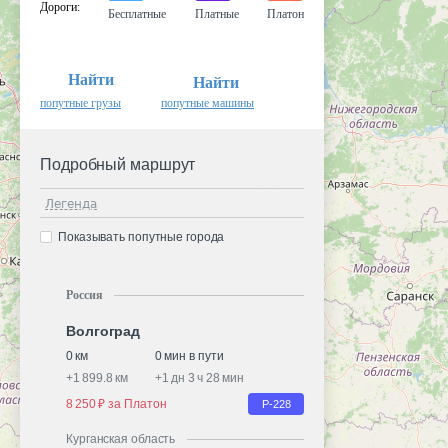
Дороги
:
Бесплатные
Платные
Платон
Найти
Найти
попутные грузы
попутные машины
Подробный маршрут
Легенда
Показывать попутные города
Россия
Волгоград
0 км
0 мин в пути
+
1 899.8 км
+
1 дн 3 ч 28 мин
8 250 ₽ за Платон
Р-228
Курганская область