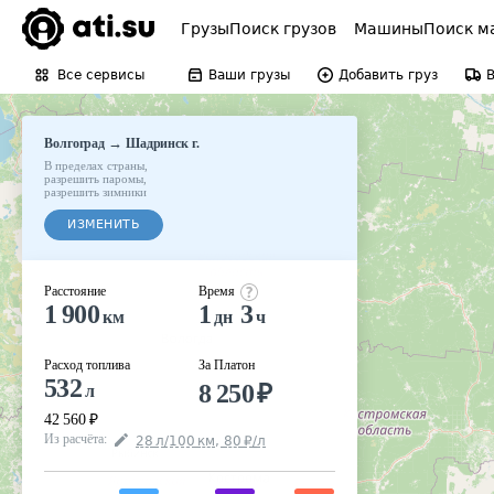
Грузы
Поиск грузов
Машины
Поиск м
Все сервисы
Ваши грузы
Добавить груз
→
Волгоград
Шадринск г.
В пределах страны
,
разрешить паромы
,
разрешить зимники
ИЗМЕНИТЬ
Расстояние
Время
1 900
1
3
км
дн
ч
Расход топлива
За Платон
532
8 250
₽
л
42 560
₽
Из расчёта
:
28
л
/100
км
,
80
₽
/
л