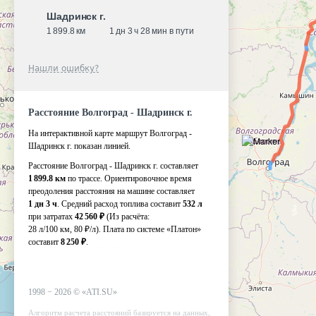
Шадринск г.
1 899.8 км
1 дн 3 ч 28 мин в пути
Нашли ошибку?
Расстояние Волгоград - Шадринск г.
На интерактивной карте маршрут Волгоград -
Шадринск г. показан линией.
Расстояние Волгоград - Шадринск г. составляет
1 899.8 км
по трассе. Ориентировочное время
преодоления расстояния на машине составляет
1 дн 3 ч
. Средний расход топлива составит
532 л
при затратах
42 560 ₽
(Из расчёта:
28 л/100 км, 80 ₽/л)
. Плата по системе «Платон»
составит
8 250 ₽
.
1998 −
2026
©
«ATI.SU»
Алгоритм расчета расстояний базируется на данных,